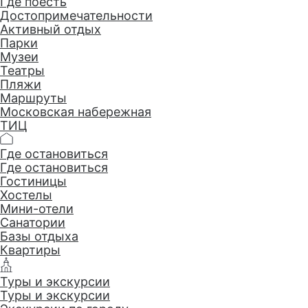
Где поесть
Достопримеча­тельности
Активный отдых
Парки
Музеи
Театры
Пляжи
Маршруты
Московская набережная
ТИЦ
Где остановиться
Где остановиться
Гостиницы
Хостелы
Мини-отели
Санатории
Базы отдыха
Квартиры
Туры и экскурсии
Туры и экскурсии