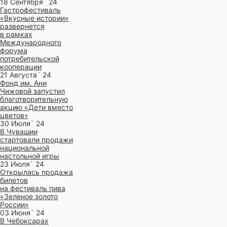
18 Сентября` 24
Гастрофестиваль
«Вкусные истории»
развернется
в рамках
Международного
форума
потребительской
кооперации
21 Августа` 24
Фонд им. Ани
Чижовой запустил
благотворительную
акцию «Дети вместо
цветов»
30 Июля` 24
В Чувашии
стартовали продажи
национальной
настольной игры
23 Июля` 24
Открылась продажа
билетов
на фестиваль пива
«Зеленое золото
России»
03 Июня` 24
В Чебоксарах