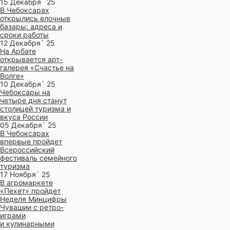
15 Декабря` 25
В Чебоксарах
открылись елочные
базары: адреса и
сроки работы
12 Декабря` 25
На Арбате
открывается арт-
галерея «Счастье на
Волге»
10 Декабря` 25
Чебоксары на
четыре дня станут
столицей туризма и
вкуса России
05 Декабря` 25
В Чебоксарах
впервые пройдет
Всероссийский
фестиваль семейного
туризма
17 Ноября` 25
В агромаркете
«Пехет» пройдет
Неделя Минцифры
Чувашии с ретро-
играми
и кулинарными