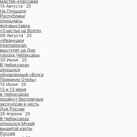
мастер-классами
15 Августа` 25
На Площади
Республики
открылась
фотовыставка
«Счастье на Волге»
06 Августа` 25
«Иванушки
International»
выступят на Дне
города Чебоксары
30 Июня` 25
В Чебоксарах
открылся
обновленный «Волга
Премиум Отель»
10 Июня` 25
12 и 13 июня
в Чебоксарах
пройдут бесплатные
экскурсии в честь
Дня России
29 Апреля` 25
В Чебоксарах
открылся Музей
вышитой карты
России