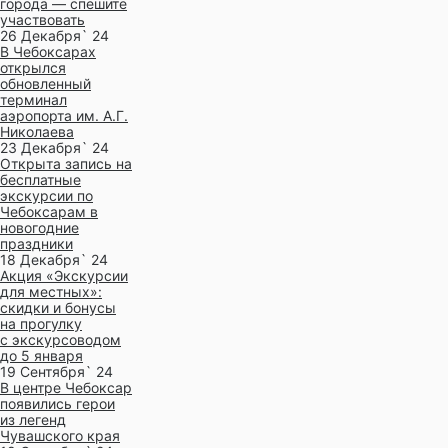
города — спешите
участвовать
26 Декабря` 24
В Чебоксарах
открылся
обновленный
терминал
аэропорта им. А.Г.
Николаева
23 Декабря` 24
Открыта запись на
бесплатные
экскурсии по
Чебоксарам в
новогодние
праздники
18 Декабря` 24
Акция «Экскурсии
для местных»:
скидки и бонусы
на прогулку
с экскурсоводом
до 5 января
19 Сентября` 24
В центре Чебоксар
появились герои
из легенд
Чувашского края