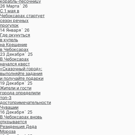
корабль-песочницу
26 Марта` 26
С 1 мая в
Чебоксарах стартует
сезон речных
прогулок
14 Января` 26
Где окунуться
в купель
на Крещение
в Чебоксарах
23 Декабря` 25
В Чебоксарах
начался квест
«Сказочный город»:
выполняйте задания
и получайте подарки
19 Декабря` 25
Жители и гости
города определили
топ-3
достопримечательности
Чувашии
16 Декабря` 25
В Чебоксарах вновь
открывается
Резиденция Деда
Мороза