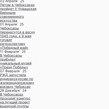
03 Апреля` 25
Летом в Чебоксарах
пройдет II Чувашская
биеннале
современного
искусства
01 Апреля` 25
Чебоксары
перенесутся в весну
1945 года: к 9 мая
готовят
ретроспективу
«Победный май»
11 Февраля` 25
В Чебоксары
прибудет
уникальный музей
«Поезд Победы»
07 Февраля` 25
РЖД запустила
аудиоэкскурсию по
железнодорожному
вокзалу Чебоксар
28 Декабря` 24
В Чебоксарах
проходит конкурс
на лучший проект
въездной группы