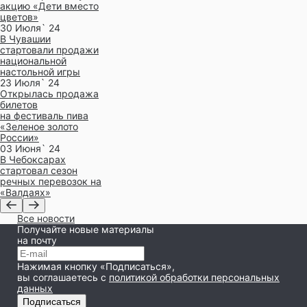
акцию «Дети вместо
цветов»
30 Июля` 24
В Чувашии
стартовали продажи
национальной
настольной игры
23 Июля` 24
Открылась продажа
билетов
на фестиваль пива
«Зеленое золото
России»
03 Июня` 24
В Чебоксарах
стартовал сезон
речных перевозок на
«Валдаях»
Все новости
Получайте новые материалы
на почту
Нажимая кнопку «Подписаться»,
вы соглашаетесь
с
политикой обработки персональных
данных
Подписаться