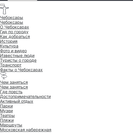
Чебоксары
Чебоксары
O Чебоксарах
Гид по городу
Как добраться
История
Культура
Фото и видео
Известные люди
Туристы о городе
Транспорт
Факты о Чебоксарах
Чем заняться
Чем заняться
Где поесть
Достопримеча­тельности
Активный отдых
Парки
Музеи
Театры
Пляжи
Маршруты
Московская набережная