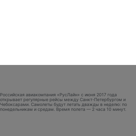
Российская авиакомпания «РусЛайн» с июня 2017 года
открывает регулярные рейсы между Санкт-Петербургом и
Чебоксарами. Самолеты будут летать дважды в неделю: по
понедельникам и средам. Время полета — 2 часа 10 минут.