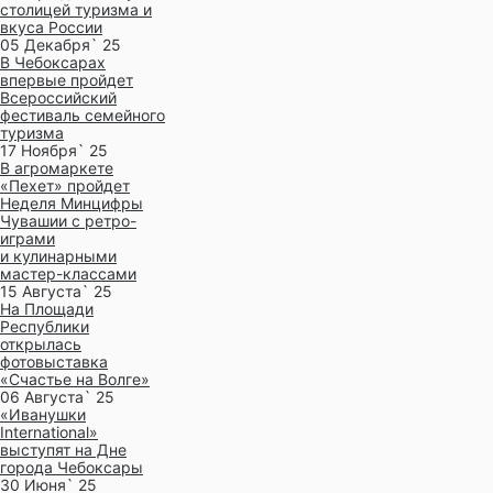
столицей туризма и
вкуса России
05 Декабря` 25
В Чебоксарах
впервые пройдет
Всероссийский
фестиваль семейного
туризма
17 Ноября` 25
В агромаркете
«Пехет» пройдет
Неделя Минцифры
Чувашии с ретро-
играми
и кулинарными
мастер-классами
15 Августа` 25
На Площади
Республики
открылась
фотовыставка
«Счастье на Волге»
06 Августа` 25
«Иванушки
International»
выступят на Дне
города Чебоксары
30 Июня` 25