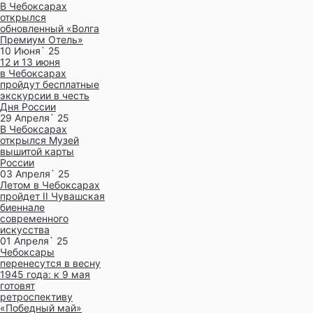
В Чебоксарах
открылся
обновленный «Волга
Премиум Отель»
10 Июня` 25
12 и 13 июня
в Чебоксарах
пройдут бесплатные
экскурсии в честь
Дня России
29 Апреля` 25
В Чебоксарах
открылся Музей
вышитой карты
России
03 Апреля` 25
Летом в Чебоксарах
пройдет II Чувашская
биеннале
современного
искусства
01 Апреля` 25
Чебоксары
перенесутся в весну
1945 года: к 9 мая
готовят
ретроспективу
«Победный май»