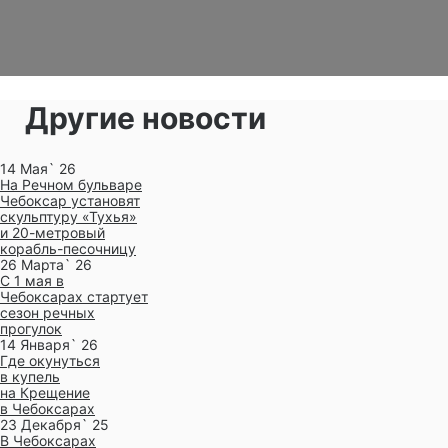
Другие новости
14 Мая` 26
На Речном бульваре
Чебоксар установят
скульптуру «Тухья»
и 20-метровый
корабль-песочницу
26 Марта` 26
С 1 мая в
Чебоксарах стартует
сезон речных
прогулок
14 Января` 26
Где окунуться
в купель
на Крещение
в Чебоксарах
23 Декабря` 25
В Чебоксарах