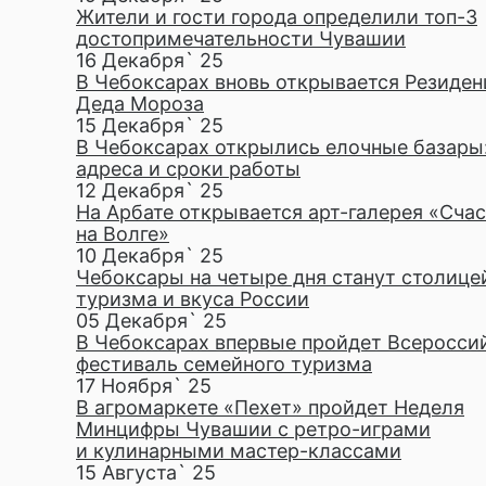
Жители и гости города определили топ-3
достопримечательности Чувашии
16 Декабря` 25
В Чебоксарах вновь открывается Резиден
Деда Мороза
15 Декабря` 25
В Чебоксарах открылись елочные базары
адреса и сроки работы
12 Декабря` 25
На Арбате открывается арт-галерея «Сча
на Волге»
10 Декабря` 25
Чебоксары на четыре дня станут столице
туризма и вкуса России
05 Декабря` 25
В Чебоксарах впервые пройдет Всеросси
фестиваль семейного туризма
17 Ноября` 25
В агромаркете «Пехет» пройдет Неделя
Минцифры Чувашии с ретро-играми
и кулинарными мастер-классами
15 Августа` 25