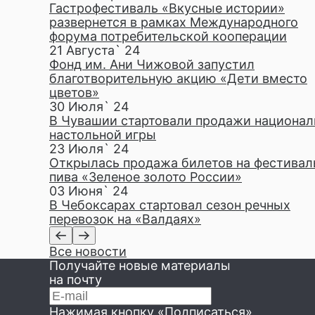
Гастрофестиваль «Вкусные истории»
развернется в рамках Международного
форума потребительской кооперации
21 Августа` 24
Фонд им. Ани Чижовой запустил
благотворительную акцию «Дети вместо
цветов»
30 Июля` 24
В Чувашии стартовали продажи национал
настольной игры
23 Июля` 24
Открылась продажа билетов на фестивал
пива «Зеленое золото России»
03 Июня` 24
В Чебоксарах стартовал сезон речных
перевозок на «Валдаях»
Все новости
Получайте новые материалы
на почту
Нажимая кнопку «Подписаться»,