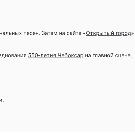
альных песен. Затем на сайте «
Открытый город
»
азднования
550-летия Чебоксар
на главной сцене,
и.