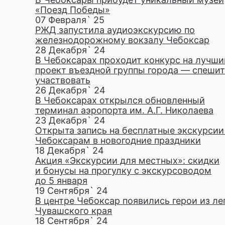
«Поезд Победы»
07 Февраля` 25
РЖД запустила аудиоэкскурсию по
железнодорожному вокзалу Чебоксар
28 Декабря` 24
В Чебоксарах проходит конкурс на лучши
проект въездной группы города — спешит
участвовать
26 Декабря` 24
В Чебоксарах открылся обновленный
терминал аэропорта им. А.Г. Николаева
23 Декабря` 24
Открыта запись на бесплатные экскурсии
Чебоксарам в новогодние праздники
18 Декабря` 24
Акция «Экскурсии для местных»: скидки
и бонусы на прогулку с экскурсоводом
до 5 января
19 Сентября` 24
В центре Чебоксар появились герои из ле
Чувашского края
18 Сентября` 24