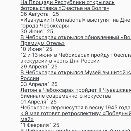
На Площади Республики открылась
фотовыставка «Счастье на Волге»
06 Августа` 25
«Иванушки International» выступят на Дне
города Чебоксары
30 Июня` 25
В Чебоксарах открылся обновленный «Во
Премиум Отель»
10 Июня` 25
12 и 13 июня в Чебоксарах пройдут беспл
экскурсии в честь Дня России
29 Апреля` 25
В Чебоксарах открылся Музей вышитой 
России
03 Апреля` 25
Летом в Чебоксарах пройдет II Чувашска
биеннале современного искусства
01 Апреля` 25
Чебоксары перенесутся в весну 1945 года
к 9 мая готовят ретроспективу «Победны
май»
11 Февраля` 25
В Чебоксары прибудет уникальный музей