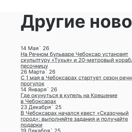
Другие нов
14 Мая` 26
На Речном бульваре Чебоксар установят
скульптуру «Тухья» и 20-метровый кораб
песочницу
26 Марта` 26
С 1 мая в Чебоксарах стартует сезон реч
прогулок
14 Января` 26
Где окунуться в купель на Крещение
в Чебоксарах
23 Декабря` 25
В Чебоксарах начался квест «Сказочный
город»: выполняйте задания и получайте
подарки
19 Декабря` 25