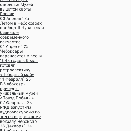
открылся Музей
вышитой карты
России
03 Апреля` 25
Летом в Чебоксарах
пройдет II Чувашская
биеннале
современного
искусства
01 Апреля` 25
Чебоксары
перенесутся в весну
1945 года: к 9 мая
готовят
ретроспективу
«Победный май»
11 Февраля` 25
В Чебоксары
прибудет
уникальный музей
«Поезд Победы»
07 Февраля` 25
РЖД запустила
аудиоэкскурсию по
железнодорожному
вокзалу Чебоксар
28 Декабря` 24
В Чебоксарах