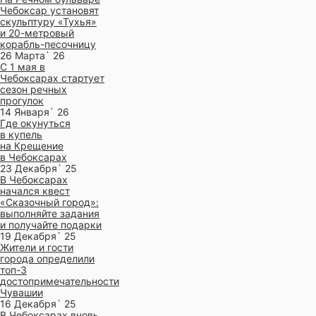
Чебоксар установят
скульптуру «Тухья»
и 20-метровый
корабль-песочницу
26 Марта` 26
С 1 мая в
Чебоксарах стартует
сезон речных
прогулок
14 Января` 26
Где окунуться
в купель
на Крещение
в Чебоксарах
23 Декабря` 25
В Чебоксарах
начался квест
«Сказочный город»:
выполняйте задания
и получайте подарки
19 Декабря` 25
Жители и гости
города определили
топ-3
достопримечательности
Чувашии
16 Декабря` 25
В Чебоксарах вновь