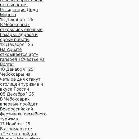
открывается
Резиденция Деда
Мороза
15 Декабря` 25
В Чебоксарах
открылись елочные
базары: адреса и
сроки работы
12 Декабря` 25
На Арбате
открывается арт-
галерея «Счастье на
Волге»
10 Декабря` 25
Чебоксары на
четыре дня станут
столицей туризма и
вкуса России
05 Декабря` 25
В Чебоксарах
впервые пройдет
Всероссийский
фестиваль семейного
туризма
17 Ноября` 25
В агромаркете
«Пехет» пройдет
Неделя Минцифры