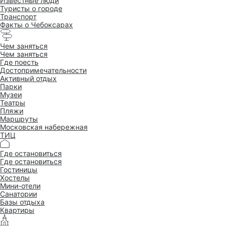
Известные люди
Туристы о городе
Транспорт
Факты о Чебоксарах
Чем заняться
Чем заняться
Где поесть
Достопримеча­тельности
Активный отдых
Парки
Музеи
Театры
Пляжи
Маршруты
Московская набережная
ТИЦ
Где остановиться
Где остановиться
Гостиницы
Хостелы
Мини-отели
Санатории
Базы отдыха
Квартиры