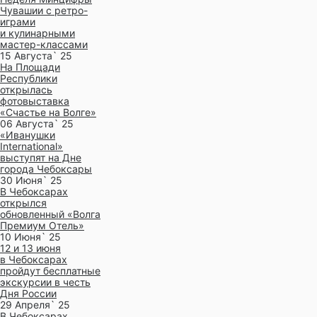
Чувашии с ретро-
играми
и кулинарными
мастер-классами
15 Августа` 25
На Площади
Республики
открылась
фотовыставка
«Счастье на Волге»
06 Августа` 25
«Иванушки
International»
выступят на Дне
города Чебоксары
30 Июня` 25
В Чебоксарах
открылся
обновленный «Волга
Премиум Отель»
10 Июня` 25
12 и 13 июня
в Чебоксарах
пройдут бесплатные
экскурсии в честь
Дня России
29 Апреля` 25
В Чебоксарах