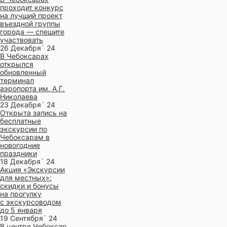
проходит конкурс
на лучший проект
въездной группы
города — спешите
участвовать
26 Декабря` 24
В Чебоксарах
открылся
обновленный
терминал
аэропорта им. А.Г.
Николаева
23 Декабря` 24
Открыта запись на
бесплатные
экскурсии по
Чебоксарам в
новогодние
праздники
18 Декабря` 24
Акция «Экскурсии
для местных»:
скидки и бонусы
на прогулку
с экскурсоводом
до 5 января
19 Сентября` 24
В центре Чебоксар