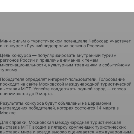
Мини-фильм о туристическом потенциале Чебоксар участвует
в конкурсе «Лучший видеоролик региона России».
Цель конкурса — популяризировать внутренний туризм
регионов России и привлечь внимание к темам
многонациональности, культурным традициям и событийному
туризму.
Победителя определят интернет-пользователи. Голосование
проходит на сайте Московской международной туристической
выставки MITT. Успейте поддержать родной город — голоса
принимаются до 9 марта.
Результаты конкурса будут объявлены на церемонии
награждения победителей, которая состоится 14 марта в
Москве.
Для справки: Московская международная туристическая
выставка MITT входит в пятерку крупнейших туристических
выставок мира и всегда высоко оценивается международным