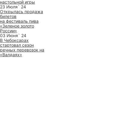
настольной игры
23 Июля` 24
Открылась продажа
билетов
на фестиваль пива
«Зеленое золото
России»
03 Июня` 24
В Чебоксарах
стартовал сезон
речных перевозок на
«Валдаях»
Все новости
Получайте новые материалы
на почту
Нажимая кнопку «Подписаться»,
вы соглашаетесь
с
политикой обработки персональных
данных
Подписаться
Чебоксары
Чебоксары
O Чебоксарах