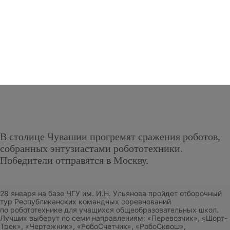
В столице Чувашии прогремят сражения роботов,
собранных энтузиастами робототехники.
Победители отправятся в Москву.
28 января на базе ЧГУ им. И.Н. Ульянова пройдет отборочный
тур Республиканских командных соревнований
по робототехнике для учащихся общеобразовательных школ.
Лучших выберут по семи направлениям: «Перевозчик», «Шорт-
Трек», «Чертежник», «РобоСчетчик», «РобоСквош»,