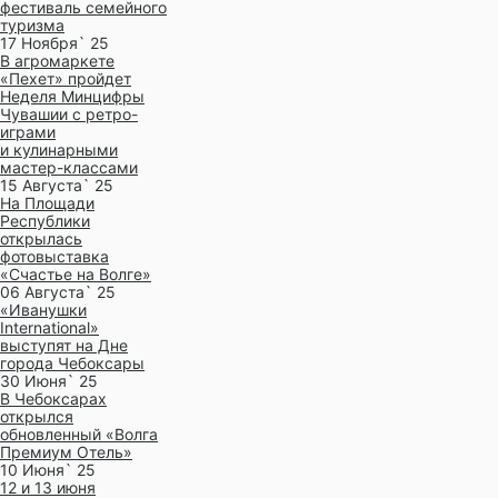
фестиваль семейного
туризма
17 Ноября` 25
В агромаркете
«Пехет» пройдет
Неделя Минцифры
Чувашии с ретро-
играми
и кулинарными
мастер-классами
15 Августа` 25
На Площади
Республики
открылась
фотовыставка
«Счастье на Волге»
06 Августа` 25
«Иванушки
International»
выступят на Дне
города Чебоксары
30 Июня` 25
В Чебоксарах
открылся
обновленный «Волга
Премиум Отель»
10 Июня` 25
12 и 13 июня