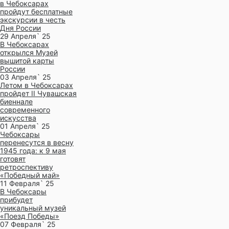
в Чебоксарах
пройдут бесплатные
экскурсии в честь
Дня России
29 Апреля` 25
В Чебоксарах
открылся Музей
вышитой карты
России
03 Апреля` 25
Летом в Чебоксарах
пройдет II Чувашская
биеннале
современного
искусства
01 Апреля` 25
Чебоксары
перенесутся в весну
1945 года: к 9 мая
готовят
ретроспективу
«Победный май»
11 Февраля` 25
В Чебоксары
прибудет
уникальный музей
«Поезд Победы»
07 Февраля` 25