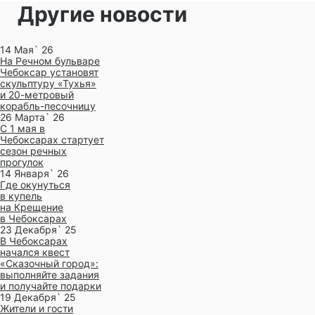
Другие новости
14 Мая` 26
На Речном бульваре
Чебоксар установят
скульптуру «Тухья»
и 20-метровый
корабль-песочницу
26 Марта` 26
С 1 мая в
Чебоксарах стартует
сезон речных
прогулок
14 Января` 26
Где окунуться
в купель
на Крещение
в Чебоксарах
23 Декабря` 25
В Чебоксарах
начался квест
«Сказочный город»:
выполняйте задания
и получайте подарки
19 Декабря` 25
Жители и гости