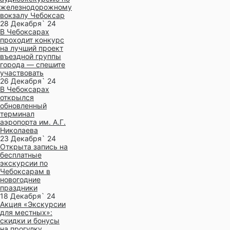
железнодорожному
вокзалу Чебоксар
28 Декабря` 24
В Чебоксарах
проходит конкурс
на лучший проект
въездной группы
города — спешите
участвовать
26 Декабря` 24
В Чебоксарах
открылся
обновленный
терминал
аэропорта им. А.Г.
Николаева
23 Декабря` 24
Открыта запись на
бесплатные
экскурсии по
Чебоксарам в
новогодние
праздники
18 Декабря` 24
Акция «Экскурсии
для местных»:
скидки и бонусы
на прогулку