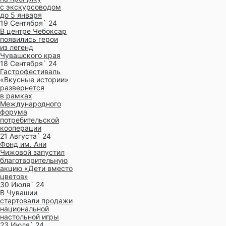
с экскурсоводом
до 5 января
19 Сентября` 24
В центре Чебоксар
появились герои
из легенд
Чувашского края
18 Сентября` 24
Гастрофестиваль
«Вкусные истории»
развернется
в рамках
Международного
форума
потребительской
кооперации
21 Августа` 24
Фонд им. Ани
Чижовой запустил
благотворительную
акцию «Дети вместо
цветов»
30 Июля` 24
В Чувашии
стартовали продажи
национальной
настольной игры
23 Июля` 24