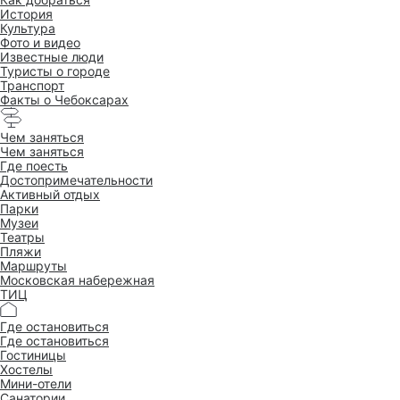
История
Культура
Фото и видео
Известные люди
Туристы о городе
Транспорт
Факты о Чебоксарах
Чем заняться
Чем заняться
Где поесть
Достопримеча­тельности
Активный отдых
Парки
Музеи
Театры
Пляжи
Маршруты
Московская набережная
ТИЦ
Где остановиться
Где остановиться
Гостиницы
Хостелы
Мини-отели
Санатории