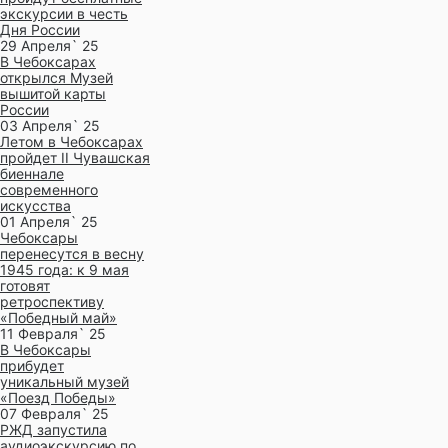
экскурсии в честь
Дня России
29 Апреля` 25
В Чебоксарах
открылся Музей
вышитой карты
России
03 Апреля` 25
Летом в Чебоксарах
пройдет II Чувашская
биеннале
современного
искусства
01 Апреля` 25
Чебоксары
перенесутся в весну
1945 года: к 9 мая
готовят
ретроспективу
«Победный май»
11 Февраля` 25
В Чебоксары
прибудет
уникальный музей
«Поезд Победы»
07 Февраля` 25
РЖД запустила
аудиоэкскурсию по