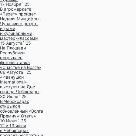
17 Ноября` 25
В агромаркете
«Пехет» пройдет
Неделя Минцифры
Чувашии с ретро-
играми
и кулинарными
мастер-классами
15 Августа` 25
На Площади
Республики
открылась
фотовыставка
«Счастье на Волге»
06 Августа` 25
«Иванушки
International»
выступят на Дне
города Чебоксары
30 Июня` 25
В Чебоксарах
открылся
обновленный «Волга
Премиум Отель»
10 Июня` 25
12 и 13 июня
в Чебоксарах
пройдут бесплатные