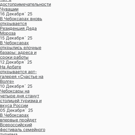
достопримечательности
Чувашии
16 Декабря` 25
В Чебоксарах вновь
открывается
Резиденция Деда
Мороза
15 Декабря` 25
В Чебоксарах
открылись елочные
базары: адреса и
сроки работы
12 Декабря` 25
На Арбате
открывается арт-
галерея «Счастье на
Волге»
10 Декабря` 25
Чебоксары на
четыре дня станут
столицей туризма и
вкуса России
05 Декабря` 25
В Чебоксарах
впервые пройдет
Всероссийский
фестиваль семейного
туризма