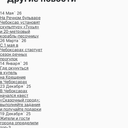
14 Мая` 26
На Речном бульваре
Чебоксар установят
скульптуру «Тухья»
и 20-метровый
корабль-песочницу
26 Марта` 26
С 1 мая в
Чебоксарах стартует
сезон речных
прогулок
14 Января` 26
Где окунуться
в купель
на Крещение
в Чебоксарах
23 Декабря` 25
В Чебоксарах
начался квест
«Сказочный город»:
выполняйте задания
и получайте подарки
19 Декабря` 25
Жители и гости
города определили
топ-3