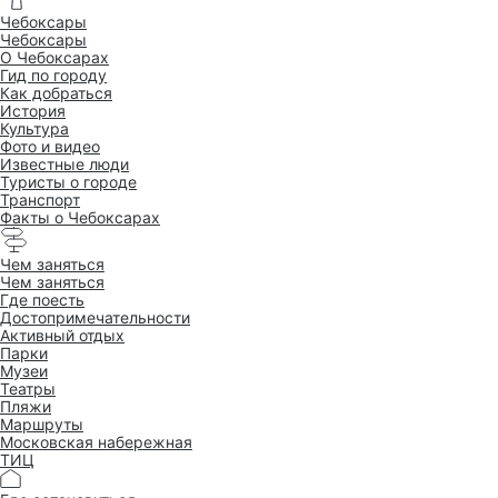
Чебоксары
Чебоксары
O Чебоксарах
Гид по городу
Как добраться
История
Культура
Фото и видео
Известные люди
Туристы о городе
Транспорт
Факты о Чебоксарах
Чем заняться
Чем заняться
Где поесть
Достопримеча­тельности
Активный отдых
Парки
Музеи
Театры
Пляжи
Маршруты
Московская набережная
ТИЦ