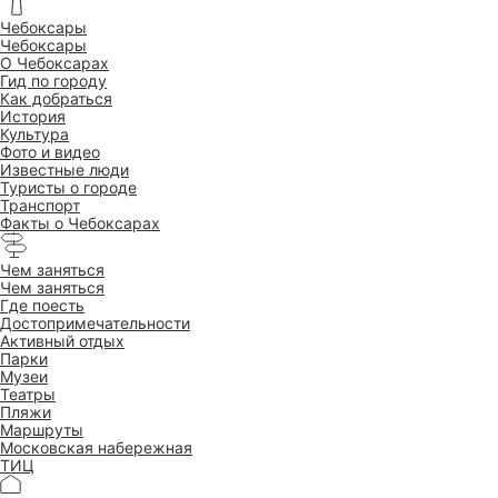
Чебоксары
Чебоксары
O Чебоксарах
Гид по городу
Как добраться
История
Культура
Фото и видео
Известные люди
Туристы о городе
Транспорт
Факты о Чебоксарах
Чем заняться
Чем заняться
Где поесть
Достопримеча­тельности
Активный отдых
Парки
Музеи
Театры
Пляжи
Маршруты
Московская набережная
ТИЦ