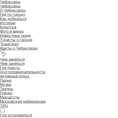
Чебоксары
Чебоксары
O Чебоксарах
Гид по городу
Как добраться
История
Культура
Фото и видео
Известные люди
Туристы о городе
Транспорт
Факты о Чебоксарах
Чем заняться
Чем заняться
Где поесть
Достопримеча­тельности
Активный отдых
Парки
Музеи
Театры
Пляжи
Маршруты
Московская набережная
ТИЦ
Где остановиться