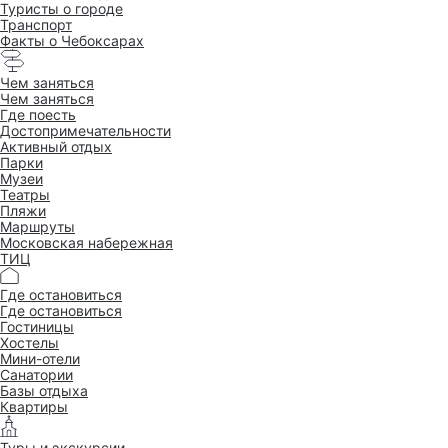
Туристы о городе
Транспорт
Факты о Чебоксарах
Чем заняться
Чем заняться
Где поесть
Достопримеча­тельности
Активный отдых
Парки
Музеи
Театры
Пляжи
Маршруты
Московская набережная
ТИЦ
Где остановиться
Где остановиться
Гостиницы
Хостелы
Мини-отели
Санатории
Базы отдыха
Квартиры
Туры и экскурсии