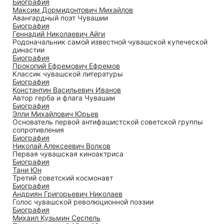
Биография
Максим Дормидонтович Михайлов
Авангардный поэт Чувашии
Биография
Геннадий Николаевич Айги
Родоначальник самой известной чувашской купеческой
династии
Биография
Прокопий Ефремович Ефремов
Классик чувашской литературы
Биография
Константин Васильевич Иванов
Автор герба и флага Чувашии
Биография
Элли Михайлович Юрьев
Основатель первой антифашистской советской группы
сопротивления
Биография
Николай Алексеевич Волков
Первая чувашская киноактриса
Биография
Тани Юн
Третий советский космонавт
Биография
Андриян Григорьевич Николаев
Голос чувашской революционной поэзии
Биография
Михаил Кузьмин Сеспель