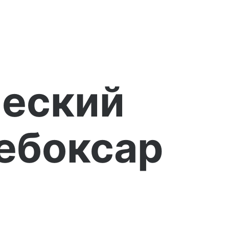
ческий
ебоксар