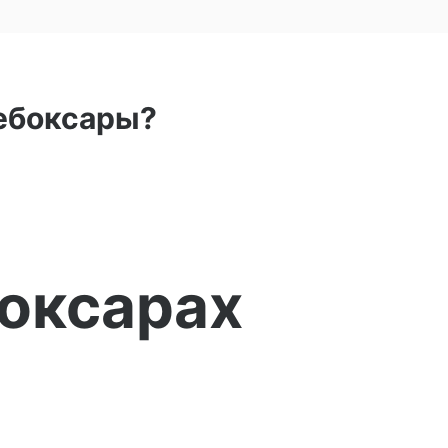
Чебоксары?
боксарах