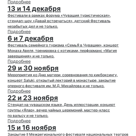
Подробнее
13 и 14 декабря
Фестивали в рамках форума «Чувашия туристическая»,
стендап-шоу «Давай встречаться», детский Фестиваль
незабытых дел и не только.
Подробнее
6 и 7 декабря
Фестиваль семейного туризма «СемьЯ в Чувашии», концерт
Монаха Авеля, тренировка с котиками, перформанс «Магия
завершения» и не только.
Подробнее
29 и 30 ноября
Мероприятия ко Дню матери, соревнования по кикбоксингу,
концерт Saluki, открытый лекторий в монастыре, закрытие
оперного фестиваля им. М.Д. Михайлова и не только.
Подробнее
22 и 23 ноября
Стендап на чувашском языке, День иллюстрации, концерт
группы «Ялар», вечер чайных церемоний, мастер-класс
по вальсу и не только.
Подробнее
15 и 16 ноября
Закрытие II Межрегионального фестиваля национальных театров