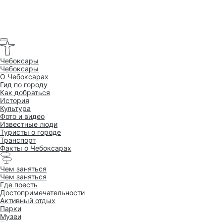
Чебоксары
Чебоксары
O Чебоксарах
Гид по городу
Как добраться
История
Культура
Фото и видео
Известные люди
Туристы о городе
Транспорт
Факты о Чебоксарах
Чем заняться
Чем заняться
Где поесть
Достопримеча­тельности
Активный отдых
Парки
Музеи