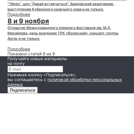
“Чĕкеҫ”, шоу “Давай встречаться”, бардовский квартирник,
выступление Кубанского казачьего хора и не только.
Подробнее
8 и 9 ноября
Открытие Международного оперного фестиваля им. М.Д.
Михайлова, день рождения ТРК «Волжский», концерт группы
Aorgy и не только.
Подробнее
Показано статей 9 из 9
Получайте новые материалы
на почту
Нажимая кнопку «Подписаться»,
вы соглашаетесь
с
политикой обработки персональных
данных
Подписаться