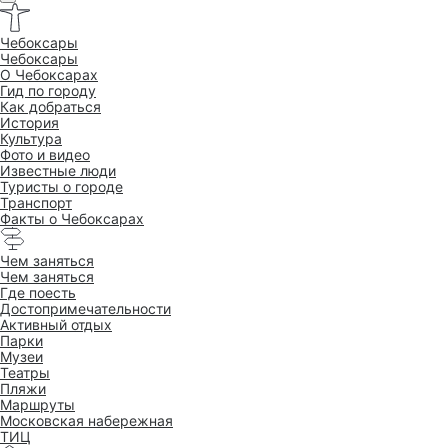
Чебоксары
Чебоксары
O Чебоксарах
Гид по городу
Как добраться
История
Культура
Фото и видео
Известные люди
Туристы о городе
Транспорт
Факты о Чебоксарах
Чем заняться
Чем заняться
Где поесть
Достопримеча­тельности
Активный отдых
Парки
Музеи
Театры
Пляжи
Маршруты
Московская набережная
ТИЦ