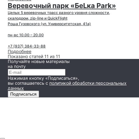
Веревочный парк «БeLка Park»
Целых 5 веревочных трасс разного уровня сложности,
скалодром, zip-line и QuickFlight
Роща Гузовского (ул. Университетская, 41а)
пн-вс 10.00 – 20.00
+7 (937) 384-33-88
Подробнее
Показано статей 11 из 11
Получайте новые материалы
на почту
Нажимая кнопку «Подписаться»,
вы соглашаетесь
с
политикой обработки персональных
данных
Подписаться