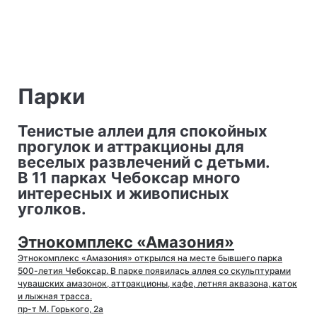
Парки
Тенистые аллеи для спокойных
прогулок и аттракционы для
веселых развлечений с детьми.
В 11 парках Чебоксар много
интересных и живописных
уголков.
Этнокомплекс «Амазония»
Этнокомплекс «Амазония» открылся на месте бывшего парка
500-летия Чебоксар. В парке появилась аллея со скульптурами
чувашских амазонок, аттракционы, кафе, летняя аквазона, каток
и лыжная трасса.
пр-т М. Горького, 2а