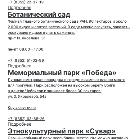
+7 (8352) 22-37-19
Подробнее
Ботанический сад
Филиал Главного ботанического сада РАН. 90 гектаров и около
2 000 видов и сортов растений. В саду можно погулять, заказать
экскурсию и даже купить саженцы.
пр-т И. Яковлева, 31
пн-пт 08.00 – 17.00
+7 (8352) 51-02-99
Подробнее
Мемориальный парк «Победа»
Лучшая смотровая площадка в городе и замечательное место
для прогулок. Парк расположен на высоком берегу Волги
в центре Чебоксар и занимает более 30 гектаров.
ул. З. Яковлевой, 54в
Круглосуточно
+7 (8352) 63-85-26
Подробнее
Этнокультурный парк «Сувар»
Самый необычный парк республики. Место, где можно наглядно