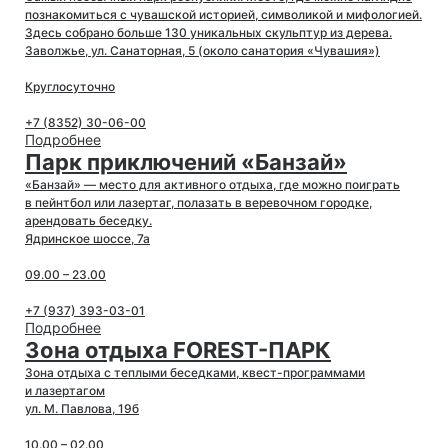
познакомиться с чувашской историей, символикой и мифологией.
Здесь собрано больше 130 уникальных скульптур из дерева.
Заволжье, ул. Санаторная, 5 (около санатория «Чувашия»)
Круглосуточно
+7 (8352) 30-06-00
Подробнее
Парк приключений «Банзай»
«Банзай» — место для активного отдыха, где можно поиграть
в пейнтбол или лазертаг, полазать в веревочном городке,
арендовать беседку.
Ядринское шоссе, 7а
09.00 – 23.00
+7 (937) 393-03-01
Подробнее
Зона отдыха FOREST-ПАРК
Зона отдыха с теплыми беседками, квест-программами
и лазертагом
ул. М. Павлова, 19б
10.00 – 02.00