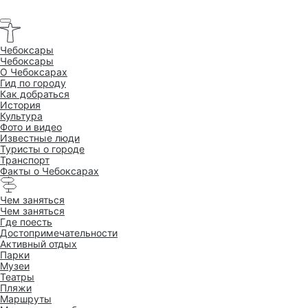
Чебоксары
Чебоксары
O Чебоксарах
Гид по городу
Как добраться
История
Культура
Фото и видео
Известные люди
Туристы о городе
Транспорт
Факты о Чебоксарах
Чем заняться
Чем заняться
Где поесть
Достопримеча­тельности
Активный отдых
Парки
Музеи
Театры
Пляжи
Маршруты