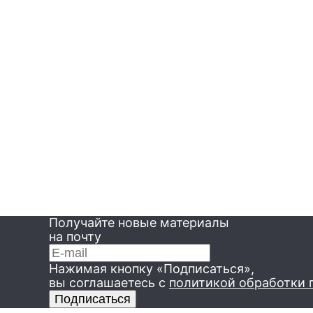
Символы 550-летия Чебоксар
Юбилей Чебоксар — мероприятие всероссийского масштаба.
Символами грандиозного юбилея стали памятники и фонтаны,
Получайте новые материалы
узнаваемые места и даже волны реки Волга.
на почту
Нажимая кнопку «Подписаться»,
вы соглашаетесь
с
политикой обработки 
Подписаться