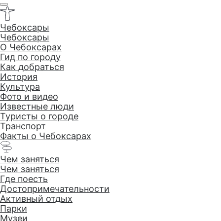
Чебоксары
Чебоксары
O Чебоксарах
Гид по городу
Как добраться
История
Культура
Туристические Чебоксары
Фото и видео
Известные люди
Ролик о туристических возможностях столицы Чувашии, с ним горо
Туристы о городе
участвовал в конкурсе «Лучший видеоролик региона России».
Транспорт
Факты о Чебоксарах
Чем заняться
Чем заняться
Где поесть
Достопримеча­тельности
Активный отдых
Парки
Музеи