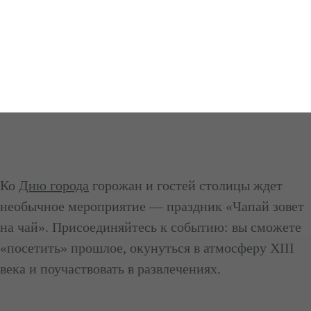
Ко
Дню города
горожан и гостей столицы ждет
необычное мероприятие — праздник «Чапай зовет
на чай». Присоединяйтесь к событию: вы сможете
«посетить» прошлое, окунуться в атмосферу XIII
века и поучаствовать в развлечениях.