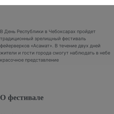
В День Республики в Чебоксарах пройдет
традиционный зрелищный фестиваль
фейерверков «Асамат». В течение двух дней
жители и гости города смогут наблюдать в небе
красочное представление
О фестивале