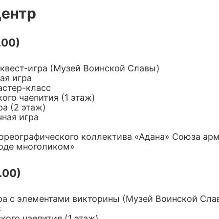
центр
.00)
 квест-игра (Музей Воинской Славы)
ая игра
астер-класс
ого чаепития (1 этаж)
ра (2 этаж)
чная игра
хореографического коллектива «Адана» Союза ар
оде многоликом»
.00)
гра с элементами викторины (Музей Воинской Сла
с
кого чаепития (1 этаж)