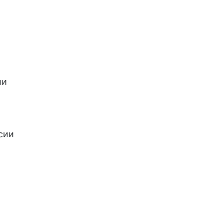
ии
рсии