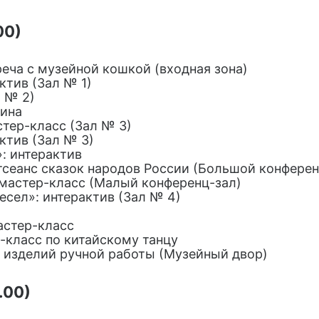
00)
реча с музейной кошкой (входная зона)
ктив (Зал № 1)
л № 2)
рина
астер-класс (Зал № 3)
ктив (Зал № 3)
: интерактив
тсеанс сказок народов России (Большой конферен
»: мастер-класс (Малый конференц-зал)
есел»: интерактив (Зал № 4)
астер-класс
р-класс по китайскому танцу
а изделий ручной работы (Музейный двор)
.00)