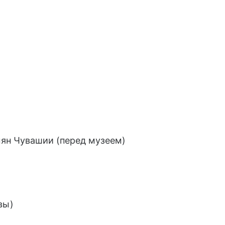
мян Чувашии (перед музеем)
вы)