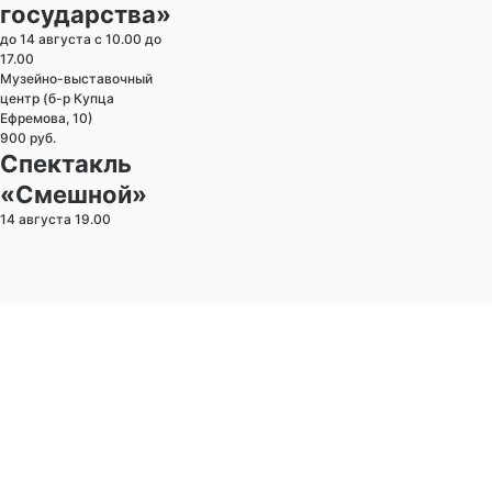
государства»
до 14 августа с 10.00 до
17.00
Музейно-выставочный
центр (б-р Купца
Ефремова, 10)
900 руб.
Спектакль
«Смешной»
14 августа 19.00
Камерный театр (ул. К.
Маркса, 52)
1000–1400 руб.
Лирическая
комедия
«Примадонны»
14 августа 19.00
Театр
Станиславский.com (ул.
К. Маркса, 52 к1)
400 руб.