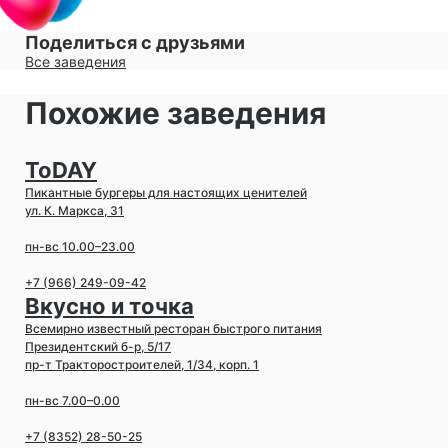
Поделиться с друзьями
Все заведения
Похожие заведения
ToDAY
Пикантные бургеры для настоящих ценителей
ул. К. Маркса, 31
пн-вс 10.00–23.00
+7 (966) 249-09-42
Вкусно и точка
Всемирно известный ресторан быстрого питания
Президентский б-р, 5/17
пр-т Тракторостроителей, 1/34, корп. 1
пн-вс 7.00–0.00
+7 (8352) 28-50-25