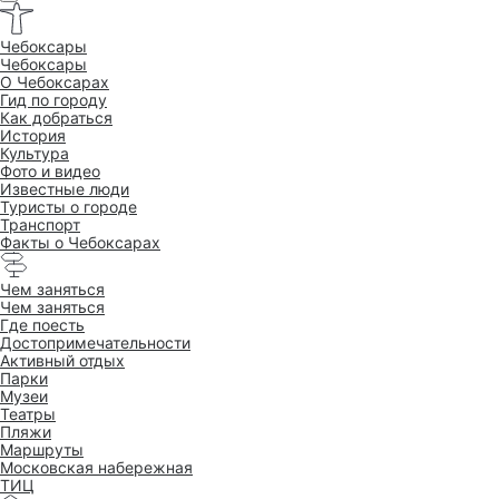
Чебоксары
Чебоксары
O Чебоксарах
Гид по городу
Как добраться
История
Культура
Фото и видео
Известные люди
Туристы о городе
Транспорт
Факты о Чебоксарах
Чем заняться
Чем заняться
Где поесть
Достопримеча­тельности
Активный отдых
Парки
Музеи
Театры
Пляжи
Маршруты
Московская набережная
ТИЦ