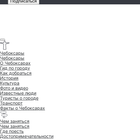
Подписаться
Чебоксары
Чебоксары
O Чебоксарах
Гид по городу
Как добраться
История
Культура
Фото и видео
Известные люди
Туристы о городе
Транспорт
Факты о Чебоксарах
Чем заняться
Чем заняться
Где поесть
Достопримеча­тельности