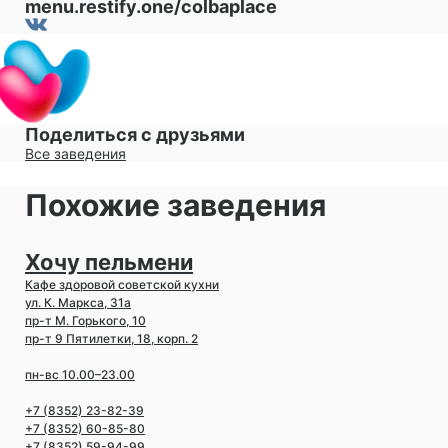
menu.restify.one/colbaplace
Поделиться с друзьями
Все заведения
Похожие заведения
Хочу пельмени
Кафе здоровой советской кухни
ул. К. Маркса, 31а
пр-т М. Горького, 10
пр-т 9 Пятилетки, 18, корп. 2
пн-вс 10.00–23.00
+7 (8352) 23-82-39
+7 (8352) 60-85-80
+7 (8352) 59-94-99