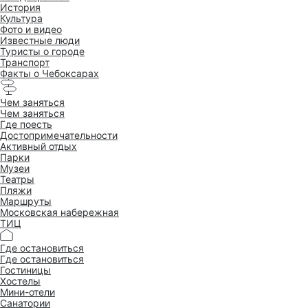
История
Культура
Фото и видео
Известные люди
Туристы о городе
Транспорт
Факты о Чебоксарах
Чем заняться
Чем заняться
Где поесть
Достопримеча­тельности
Активный отдых
Парки
Музеи
Театры
Пляжи
Маршруты
Московская набережная
ТИЦ
Где остановиться
Где остановиться
Гостиницы
Хостелы
Мини-отели
Санатории