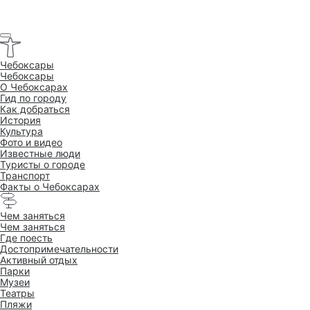
Чебоксары
Чебоксары
O Чебоксарах
Гид по городу
Как добраться
История
Культура
Фото и видео
Известные люди
Туристы о городе
Транспорт
Факты о Чебоксарах
Чем заняться
Чем заняться
Где поесть
Достопримеча­тельности
Активный отдых
Парки
Музеи
Театры
Пляжи