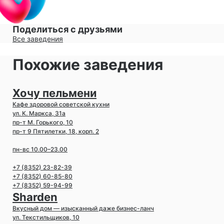
Поделиться с друзьями
Все заведения
Похожие заведения
Хочу пельмени
Кафе здоровой советской кухни
ул. К. Маркса, 31а
пр-т М. Горького, 10
пр-т 9 Пятилетки, 18, корп. 2
пн-вс 10.00–23.00
+7 (8352) 23-82-39
+7 (8352) 60-85-80
+7 (8352) 59-94-99
Sharden
Вкусный дом — изысканный даже бизнес-ланч
ул. Текстильщиков, 10