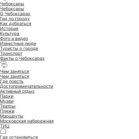
Чебоксары
Чебоксары
O Чебоксарах
Гид по городу
Как добраться
История
Культура
Фото и видео
Известные люди
Туристы о городе
Транспорт
Факты о Чебоксарах
Чем заняться
Чем заняться
Где поесть
Достопримеча­тельности
Активный отдых
Парки
Музеи
Театры
Пляжи
Маршруты
Московская набережная
ТИЦ
Где остановиться