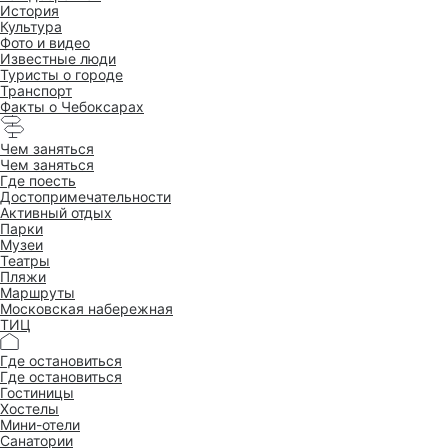
История
Культура
Фото и видео
Известные люди
Туристы о городе
Транспорт
Факты о Чебоксарах
Чем заняться
Чем заняться
Где поесть
Достопримеча­тельности
Активный отдых
Парки
Музеи
Театры
Пляжи
Маршруты
Московская набережная
ТИЦ
Где остановиться
Где остановиться
Гостиницы
Хостелы
Мини-отели
Санатории