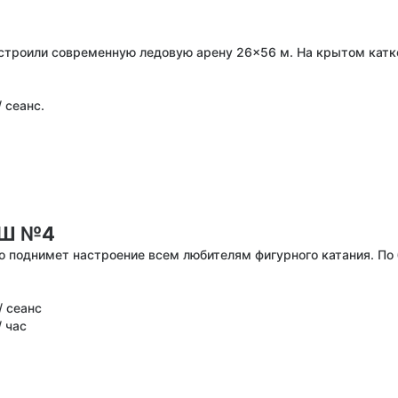
строили современную ледовую арену 26×56 м. На крытом катке
 сеанс.
СШ №4
но поднимет настроение всем любителям фигурного катания. П
/ сеанс
/ час