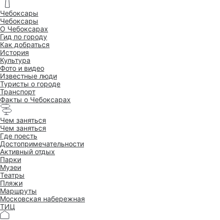
Чебоксары
Чебоксары
O Чебоксарах
Гид по городу
Как добраться
История
Культура
Фото и видео
Известные люди
Туристы о городе
Транспорт
Факты о Чебоксарах
Чем заняться
Чем заняться
Где поесть
Достопримеча­тельности
Активный отдых
Парки
Музеи
Театры
Пляжи
Маршруты
Московская набережная
ТИЦ