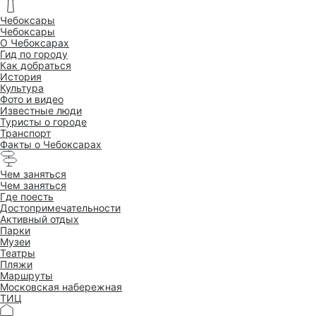
Чебоксары
Чебоксары
O Чебоксарах
Гид по городу
Как добраться
История
Культура
Фото и видео
Известные люди
Туристы о городе
Транспорт
Факты о Чебоксарах
Чем заняться
Чем заняться
Где поесть
Достопримеча­тельности
Активный отдых
Парки
Музеи
Театры
Пляжи
Маршруты
Московская набережная
ТИЦ