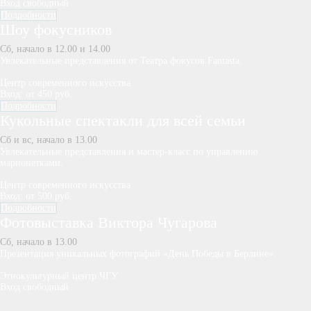
Вход свободный
Подробности
Шоу фокусников
Сб, начало в 12.00 и 14.00
Увлекательные представления от Театра фокусов Fantasta.
Центр современного искусства
Вход: от 450 руб.
Подробности
Кукольные спектакли для всей семьи
Сб и вс, начало в 13.00
Увлекательные представления и мастер-класс по управлению
марионетками.
Центр современного искусства
Вход: от 500 руб.
Подробности
Фотовыставка Виктора Чугарова
Сб, начало в 13.00
Презентация уникальных фотографий «День Победы в Берлине».
Этнокультурный центр ЧГУ
Вход свободный