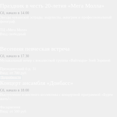
Праздник в честь 20-летия «Мега Молла»
Cб, начало в 14.00
Звезды чувашской эстрады, ходулисты, аквагрим и профессиональный
фотограф.
ТЦ «Мега Молл»
Вход свободный
Весенняя певческая встреча
Сб, начало в 17.30
Музыкальный вечер с вокалисткой группы «Вайтмара» Зоей Зориной.
Президентский б-р, 31
Вход: от 700 руб.
Подробности
Концерт ансамбля «Донбасс»
Сб, начало в 18.00
Выступление известного коллектива с концертной программой «Будем
жить!».
Филармония
Вход: от 500 руб.