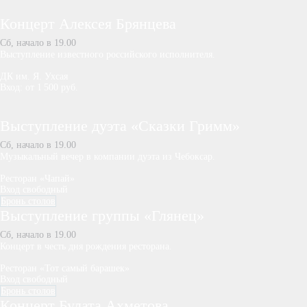
Концерт Алексея Брянцева
Сб, начало в 19.00
Выступление известного российского исполнителя.
ДК им. Я. Ухсая
Вход: от 1 500 руб.
Выступление дуэта «Сказки Гримм»
Сб, начало в 19.00
Музыкальный вечер в компании дуэта из Чебоксар.
Ресторан «Чапай»
Вход свободный
Бронь столов
Выступление группы «Глянец»
Сб, начало в 19.00
Концерт в честь дня рождения ресторана.
Ресторан «Тот самый барашек»
Вход свободный
Бронь столов
Концерт Булата Ахметова