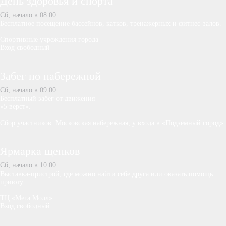
День здоровья и спорта
Сб, начало в 08.00
Бесплатное посещение бассейнов, катков, тренажерных и фитнес-залов.
Спортивные учреждения города
Вход свободный
Забег по набережной
Сб, начало в 09.00
Бесплатный забег от движения
«5 верст».
Сбор участников: Московская набережная, у входа в «Подземный город»
Ярмарка щенков
Сб, начало в 10.00
Выставка-пристрой, где можно найти себе друга или оказать помощь
приюту.
ТЦ «Мега Молл»
Вход свободный