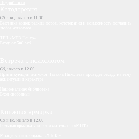
Подробности
Котодеревня
Сб и вс, начало в 11.00
Выставка кошек редких пород, кототерапия и возможность погладить
любое животное.
ТРЦ «МТВ Центр»
Вход: от 500 руб.
Встреча с психологом
Сб, начало в 12.00
Практикующий психолог Татьяна Николаева проведет беседу на тему
акцентуации характера.
Национальная библиотека
Вход свободный
Книжная ярмарка
Сб и вс, начало в 12.00
Большая ярмарка книг от издательства «МИФ».
Молодежная площадка «Х.Б.К.»