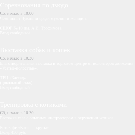
Соревнования по дзюдо
Сб, начало в 10.00
Чемпионат Чувашии среди мужчин и женщин.
СШОР № 10 им. А.И. Трофимова
Вход свободный
Выставка собак и кошек
Сб, начало в 10.30
Благотворительная выставка в торговом центре от волонтеров движения
«Усатые-полосатые».
ТРЦ «Каскад»
(цокольный этаж)
Вход свободный
Тренировка с котиками
Сб, начало в 10.30
Растяжка тела с опытным инструктором в окружении котиков.
Котокафе «Коты — круты»
Вход: 450 руб.