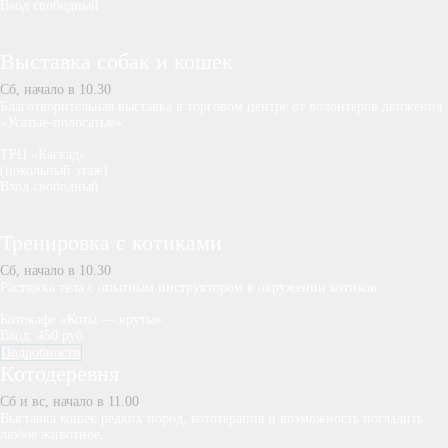
Вход свободный
Выставка собак и кошек
Сб, начало в 10.30
Благотворительная выставка в торговом центре от волонтеров движения
«Усатые-полосатые».
ТРЦ «Каскад»
(цокольный этаж)
Вход свободный
Тренировка с котиками
Сб, начало в 10.30
Растяжка тела с опытным инструктором в окружении котиков.
Котокафе «Коты — круты»
Вход: 450 руб.
Подробности
Котодеревня
Сб и вс, начало в 11.00
Выставка кошек редких пород, кототерапия и возможность погладить
любое животное.