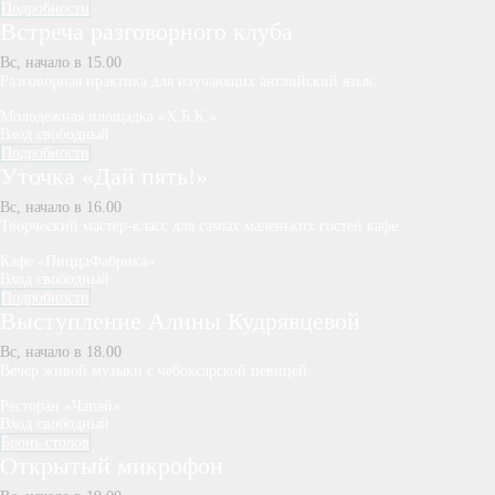
Подробности
Встреча разговорного клуба
Вс, начало в 15.00
Разговорная практика для изучающих английский язык.
Молодежная площадка «Х.Б.К.»
Вход свободный
Подробности
Уточка «Дай пять!»
Вс, начало в 16.00
Творческий мастер-класс для самых маленьких гостей кафе.
Кафе «ПиццаФабрика»
Вход свободный
Подробности
Выступление Алины Кудрявцевой
Вс, начало в 18.00
Вечер живой музыки с чебоксарской певицей.
Ресторан «Чапай»
Вход свободный
Бронь столов
Открытый микрофон