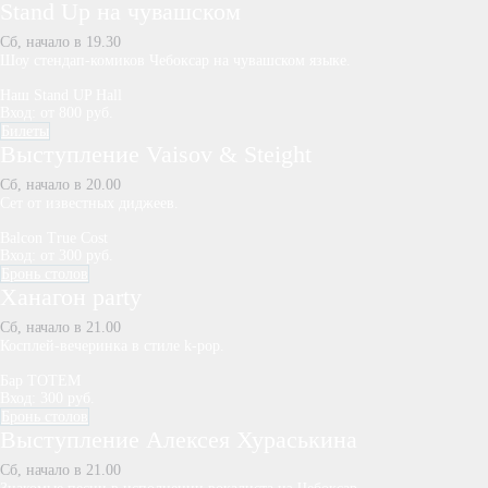
Stand Up на чувашском
Сб, начало в 19.30
Шоу стендап-комиков Чебоксар на чувашском языке.
Наш Stand UP Hall
Вход: от 800 руб.
Билеты
Выступление Vaisov & Steight
Сб, начало в 20.00
Сет от известных диджеев.
Balcon True Cost
Вход: от 300 руб.
Бронь столов
Ханагон party
Сб, начало в 21.00
Косплей-вечеринка в стиле k-pop.
Бар TOTEM
Вход: 300 руб.
Бронь столов
Выступление Алексея Хураськина
Сб, начало в 21.00