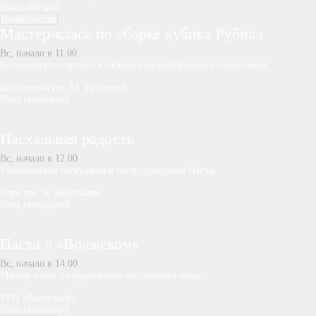
Вход: 450 руб.
Подробности
Мастер-класс по сборке кубика Рубика
Вс, начало в 11.00
Возможность научиться собирать разнообразные головоломки.
Библиотека им. М. Трубиной
Вход свободный
Пасхальная радость
Вс, начало в 12.00
Тематическая программа в честь праздника Пасхи.
Парк им. А. Николаева
Вход свободный
Пасха в «Волжском»
Вс, начало в 14.00
Мастер-класс по украшению пасхального яйца.
ТРЦ «Волжский»
Вход свободный