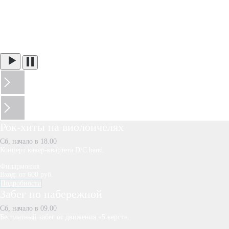
Рок-хиты на виолончелях
Сб, начало в 18.00
Концерт кавер-квартета D/C band.
Филармония
Вход: от 600 руб.
Подробности
Забег по набережной
Сб, начало в 09.00
Бесплатный забег от движения «5 верст».