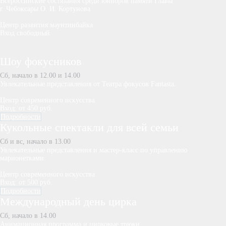
Всероссийские состязания среди юниоров памяти Главы
г. Чебоксары О. И. Кортунова
Центр развития маунтинбайка
Вход свободный
Шоу фокусников
Сб, начало в 12.00 и 14.00
Увлекательные представления от Театра фокусов Fantasta.
Центр современного искусства
Вход: от 450 руб.
Подробности
Кукольные спектакли для всей семьи
Сб и вс, начало в 13.00
Увлекательные представления и мастер-класс по управлению
марионетками.
Центр современного искусства
Вход: от 500 руб.
Подробности
Международный день цирка
Сб, начало в 14.00
Анимационная программа и цирковые трюки.