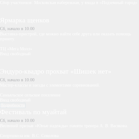
Сбор участников: Московская набережная, у входа в «Подземный город»
Ярмарка щенков
Сб, начало в 10.00
Выставка-пристрой, где можно найти себе друга или оказать помощь
приюту.
ТЦ «Мега Молл»
Вход свободный
Эндуро-квадро прохват «Шишек нет»
Сб, начало в 10.00
Мастер-классы и заезды с элементами соревнований.
Синьяльское сельское поселение
Вход свободный
Подробности
Фестиваль по муайтай
Сб, начало в 10.00
Весенний призыв «Юные надежды» памяти тренера А. В. Васякова.
Спортшкола им. В.С. Соколова