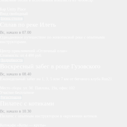
Знакомые песни в исполнении вокалиста из Чебоксар.
Бар Unity Place
Вход свободный
Бронь столов
Сплав по реке Илеть
Вс, начало в 07.00
Однодневное путешествие по живописной реке с опытными
инструкторами.
Центр приключений «Отличный план»
Стоимость: от 4 400 руб.
Подробности
Воскресный забег в роще Гузовского
Вс, начало в 08.40
Еженедельный забег на 1, 3, 5 или 7 км от бегового клуба Run21.
Место сбора: ул. М. Павлова, 19а, офис 102
Участие бесплатное
Регистрация
Пилатес с котиками
Вс, начало в 10.30
Пилатес с опытным инструктором в окружении котиков.
Котокафе «Коты — круты»