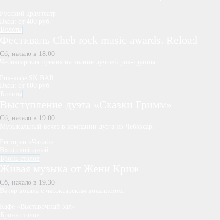
Русский драмтеатр
Вход: от 400 руб.
Билеты
Фестиваль Cheb rock music awards. Reload
Сб, начало в 18.00
Чебоксарская премия на звание лучшей рок-группы.
Рок-кафе SK BAR
Вход: от 800 руб.
Билеты
Выступление дуэта «Сказки Гримм»
Сб, начало в 19.00
Музыкальный вечер в компании дуэта из Чебоксар.
Ресторан «Чапай»
Вход свободный
Бронь столов
Живая музыка от Жени Криж
Сб, начало в 19.30
Вечер вокала с чебоксарским вокалистом.
Кафе «Выставочный зал»
Бронь столов