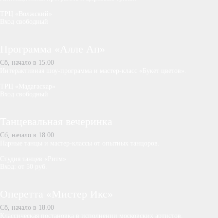
ТРЦ «Волжский»
Вход свободный
Программа «Алле Ап»
Сб, начало в 15.00
Интерактивная шоу-программа и мастер-класс «Букет цветов».
ТРЦ «Мадагаскар»
Вход свободный
Танцевальная вечеринка
Сб, начало в 18.00
Парные танцы и мастер-классы от опытных танцоров.
Студия танцев «Ритм»
Вход: от 50 руб.
Оперетта «Мистер Икс»
Сб, начало в 18.00
Классическая постановка в исполнении московских артистов.