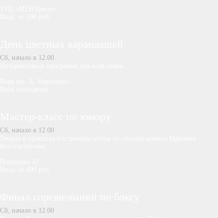
ТРЦ «МТВ Центр»
Вход: от 500 руб.
День цветных карандашей
Сб, начало в 12.00
Интерактивная программа для всей семьи.
Парк им. А. Николаева
Вход свободный
Мастер-класс по юмору
Сб, начало в 12.00
Теория и практика построения шуток от стендап-комика Максима
Константинова.
Площадка 42
Вход: от 400 руб.
Финал соревнований по боксу
Сб, начало в 12.00