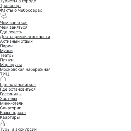
Туристы о городе
Транспорт
Факты о Чебоксарах
Чем заняться
Чем заняться
Где поесть
Достопримеча­тельности
Активный отдых
Парки
Музеи
Театры
Пляжи
Маршруты
Московская набережная
ТИЦ
Где остановиться
Где остановиться
Гостиницы
Хостелы
Мини-отели
Санатории
Базы отдыха
Квартиры
Туры и экскурсии