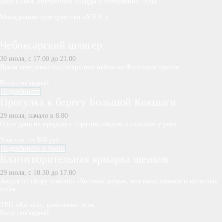
Поиск себя, внутренней правды и потерянной силы.
Молодежное пространство «Х.Б.К.»
Чебоксарский шлягер
30 июля, с 17.00 до 21.00
Яркая вечеринка под открытым небом на Фестивале цветов.
Вход свободный
Подробности
Прогулка к берегу Большой Кокшаги
29 июля, начало в 8.00
Один день на природе с горячим обедом и отдыхом у реки.
Участие: от 500 руб.
Подробности и бронь
Благотворительная ярмарка щенков
29 июля, с 10.30 до 17.00
Акция по сбору помощи «Корзина добра», выставка щенков и взрослых
собак.
ТРЦ «Каскад», цокольный этаж
Вход свободный