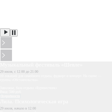
Музыкальный фестиваль «Шевле»
29 июля, с 12.00 до 21.00
10 локаций для семейного отдыха, фудкорт и концерт. На сцене —
группа «Обстоятельства».
Заволжье, база отдыха «Буревестник»
Вход: 500 руб.
Подробности
Лила. Психологическая игра
29 июля, начало в 12.00