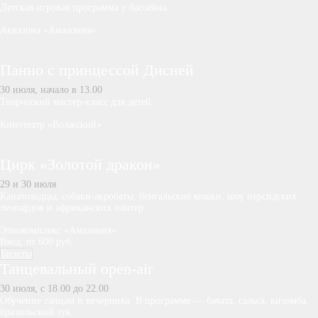
Детская игровая программа у бассейна.
Аквазона «Амазония»
Панно с принцессой Дисней
30 июля, начало в 13.00
Творческий мастер-класс для детей.
Кинотеатр «Волжский»
Цирк «Золотой дракон»
29 и 30 июля
Канатоходцы, собаки-акробаты, бенгальские кошки, шоу персидских
леопардов и африканских пантер.
Этнокомплекс «Амазония»
Вход: от 600 руб.
Билеты
Танцевальный open-air
30 июля, с 18.00 до 22.00
Обучение танцам и вечеринка. В программе — бачата, сальса, кизомба,
бразильский зук.