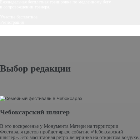
Еженедельная бесплатная тренировка по медленному бегу
в сопровождении тренера.
Участие бесплатное
Регистрация
Выбор редакции
Чебоксарский шлягер
В это воскресенье у Монумента Матери на территории
Фестиваля цветов пройдет яркое событие «Чебоксарский
шлягер». Это масштабная ретро-вечеринка на открытом воздухе.