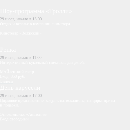
Шоу-программа «Тролли»
29 июля, начало в 13.00
Отдых и веселье в компании аниматора.
Кинотеатр «Волжский»
Репка
29 июля, начало в 11.00
Интерактивный кукольный спектакль для детей.
МАЙленький театр
Вход: 350 руб.
Билеты
День карусели
29 июля, начало в 17.00
Цирковое представление, ходулисты, вокалисты, танцоры, призы
и подарки.
Этнокомплекс «Амазония»
Вход свободный