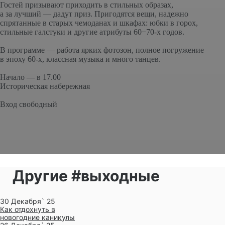
Гостей призывают приходить в стильных образах,
а за лучший — дадут приз. Пригодятся вещи, надежно
спрятанные в старых чемоданах и шкафах: юбки в горох,
стильные галстуки и другие атрибуты 60−70-х годов.
В программе — работа ярких фотозон, полное погружение
в эпоху 60-х, классная музыка и много танцев.
Начало — в 17.00
Историческая набережная
Вход свободный
Другие #выходные
30 Декабря` 25
Как отдохнуть в
новогодние каникулы