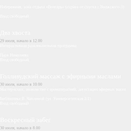
Набережная, зона отдыха «Волгарь» (справа от спуска с Волжского-3)
Вход свободный
Два хвоста
29 июля, начало в 12.00
Интерактивная развлекательная программа.
Парк Николаева
Вход свободный
Голливудский массаж с эфирными маслами
30 июля, начало в 10.00
Мастер-класс, знакомство с ароматерапией, дегустация эфирных масел.
Библиотека В. Чаплиной (ул. Университетская 2/1)
Вход свободный
Воскресный забег
30 июля, начало в 8.00