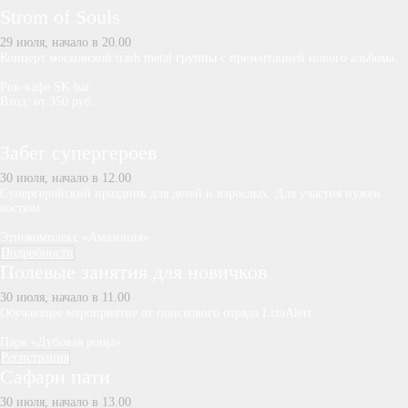
Strom of Souls
29 июля, начало в 20.00
Концерт московской trash metal группы с презентацией нового альбома.
Рок-кафе SK bar
Вход: от 350 руб.
Забег супергероев
30 июля, начало в 12.00
Супергеройский праздник для детей и взрослых. Для участия нужен
костюм.
Этнокомплекс «Амазония»
Подробности
Полевые занятия для новичков
30 июля, начало в 11.00
Обучающее мероприятие от поискового отряда LizaAlert.
Парк «Дубовая роща»
Регистрация
Сафари пати
30 июля, начало в 13.00