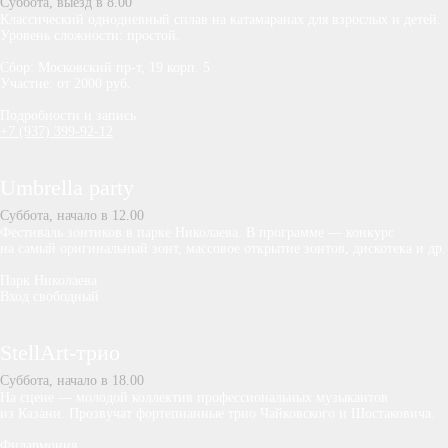
Суббота, выезд в 8.00
Классический однодневный сплав на катамаранах для взрослых и детей.
Уровень сложности: простой.
Сбор: Московский пр-т, 19 корп. 5
Участие: от 2000 руб.
Подробности и запись
+7 (937) 399-92-12
Umbrella party
Суббота, начало в 12.00
Фестиваль зонтиков в парке Николаева. В программе — конкурс
на самый оригинальный зонт, массовое открытие зонтов, дискотека и др.
Парк Николаева
Вход свободный
StellArt-трио
Суббота, начало в 18.00
На сцене — молодой коллектив профессиональных музыкантов
из Казани. Прозвучат фортепианные трио Чайковского и Шостаковича.
Филармония