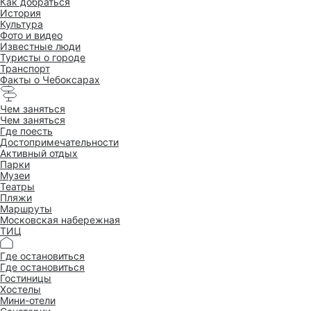
Как добраться
История
Культура
Фото и видео
Известные люди
Туристы о городе
Транспорт
Факты о Чебоксарах
Чем заняться
Чем заняться
Где поесть
Достопримеча­тельности
Активный отдых
Парки
Музеи
Театры
Пляжи
Маршруты
Московская набережная
ТИЦ
Где остановиться
Где остановиться
Гостиницы
Хостелы
Мини-отели