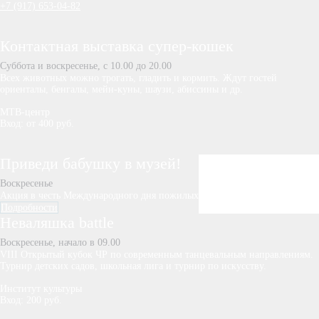
+7 (917) 653-04-82
Контактная выставка супер-кошек
Суббота и воскресенье, с 10.00 до 20.00
Всех животных можно трогать, гладить и кормить. Ждут гостей
ориенталы, бенгалы, мейн-куны, шаузи, абиссины и др.
МТВ-центр
Вход: от 400 руб.
Приведи бабушку в музей!
Воскресенье
Акция в честь Международного дня пожилых
Подробности
Неваляшка battle
Воскресенье, начало в 09.00
VIII Открытый кубок ЧР по современным танцевальным направлениям.
Турнир детских садов, школьная лига и турнир по искусству.
Институт культуры
Вход: 200 руб.