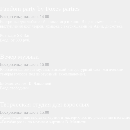
Fandom party by Foxes parties
Воскресенье, начало в 14.00
Вечеринка для любителей аниме, игр и кино. В программе — вокал,
выступления косплееров, ярмарка с вкусняшками из Азии, дискотека.
Рок-кафе SK Bar
Вход: от 300 руб.
Вечер музыки
Воскресенье, начало в 16.00
Классическая живая музыка, высокий литературный слог, магические
тембры голосов под виртуозный аккомпанемент.
Библиотека им. В. Чаплиной
Вход свободный
Творческая студия для взрослых
Воскресенье, начало в 15.00
Мультимедийная выставка картин и мастер-класс по рисованию пастелью
«Голубая роза» по мотивам картины В. Милиоти.