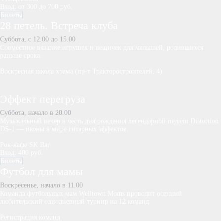
Вход: от 300 до 700 руб.
Билеты
28 петель. Встреча клуба
Суббота, с 12.00 до 15.00
Совместное вязание игрушек и вещичек для малышей, родившихся
раньше срока.
Воскресная школа храма (пр-т Тракторостроителей, 4)
Эффект перегруза
Суббота, начало в 20.00
Музыкальный вечер в честь дня рождения легендарной педали Distortion
DS-1 — иконы в мире гитарных эффектов.
Рок-кафе SK Bar
Вход: 400 руб.
Билеты
Футбол для мамы
Воскресенье, начало в 11.00
Команда футбольных мам Welltown Moms проводит осенний
любительский однодневный турнир на 12 команд.
Регистрация команд