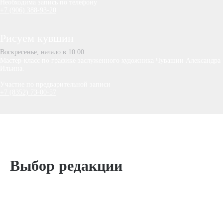
Необходима запись по телефону
+7 (906) 388-93-20
Рисуем кувшин
Воскресенье, начало в 10.00
Мастер-класс по графике заслуженного художника Чувашии Александра
Ильина.
Участие по предварительной записи
+7 (8352) 73-00-57
Выбор редакции