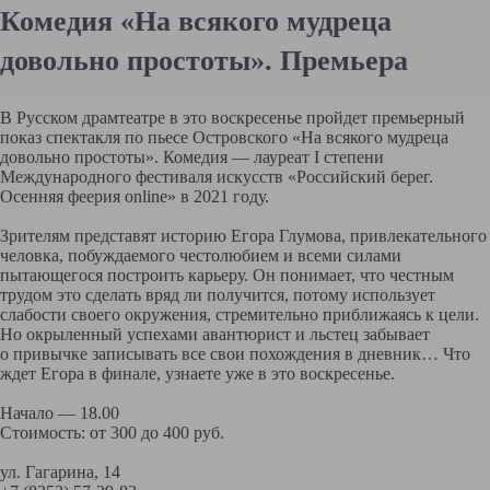
Комедия «На всякого мудреца
довольно простоты». Премьера
В Русском драмтеатре в это воскресенье пройдет премьерный
показ спектакля по пьесе Островского «На всякого мудреца
довольно простоты». Комедия — лауреат I степени
Международного фестиваля искусств «Российский берег.
Осенняя феерия online» в 2021 году.
Зрителям представят историю Егора Глумова, привлекательного
человка, побуждаемого честолюбием и всеми силами
пытающегося построить карьеру. Он понимает, что честным
трудом это сделать вряд ли получится, потому использует
слабости своего окружения, стремительно приближаясь к цели.
Но окрыленный успехами авантюрист и льстец забывает
о привычке записывать все свои похождения в дневник… Что
ждет Егора в финале, узнаете уже в это воскресенье.
Начало — 18.00
Стоимость: от 300 до 400 руб.
ул. Гагарина, 14