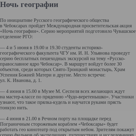
Ночь географии
По инициативе Русского географического общества
в Чебоксарах пройдет Международная просветительская акция
«Ночь географии». Серию мероприятий подготовило Чувашское
отделение РГО:
— 4 и 5 июня в 19.00 и 19.30 студенты историко-
географического факультета ЧГУ им. И. Н. Ульянова проведут
серию бесплатных пешеходных экскурсий на тему «Русско-
православное ядро Чебоксар». В маршрут войдут более 30
объектов, среди которых Свято-Троицкий монастырь, Храм
Успения Божией Матери и другие. Место встречи:
ул. К. Иванова, д. 1.
— 4 июня в 15.00 в Музее М. Сеспеля всех желающих ждут
на мастер-классе по прядению «Чудо-веретенышко». Участники
узнают, что такое прялка-кудель и научатся руками прясть
тонкую нить.
— 4 июня в 21.00 в Речном порту на площадке перед
Пограничным сторожевым кораблем «Чебоксары» будет
работать гео кинотеатр под открытым небом. Зрителям покажут
серию фильмов об экспедициях, путешествиях и исследованиях.