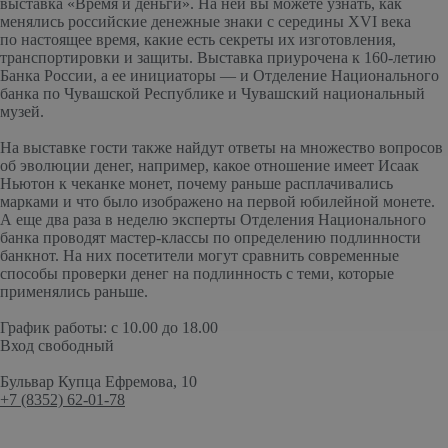
выставка «Время и деньги». На ней вы можете узнать, как
менялись российские денежные знаки с середины XVI века
по настоящее время, какие есть секреты их изготовления,
транспортировки и защиты. Выставка приурочена к 160-летию
Банка России, а ее инициаторы — и Отделение Национального
банка по Чувашской Республике и Чувашский национальный
музей.
На выставке гости также найдут ответы на множество вопросов
об эволюции денег, например, какое отношение имеет Исаак
Ньютон к чеканке монет, почему раньше расплачивались
марками и что было изображено на первой юбилейной монете.
А еще два раза в неделю эксперты Отделения Национального
банка проводят мастер-классы по определению подлинности
банкнот. На них посетители могут сравнить современные
способы проверки денег на подлинность с теми, которые
применялись раньше.
График работы: с 10.00 до 18.00
Вход свободный
Бульвар Купца Ефремова, 10
+7 (8352) 62-01-78