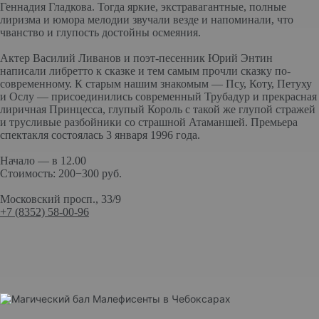
Геннадия Гладкова. Тогда яркие, экстравагантные, полные
лиризма и юмора мелодии звучали везде и напоминали, что
чванство и глупость достойны осмеяния.
Актер Василий Ливанов и поэт-песенник Юрий Энтин
написали либретто к сказке и тем самым прочли сказку по-
современному. К старым нашим знакомым — Псу, Коту, Петуху
и Ослу — присоединились современный Трубадур и прекрасная
лиричная Принцесса, глупый Король с такой же глупой стражей
и трусливые разбойники со страшной Атаманшей. Премьера
спектакля состоялась 3 января 1996 года.
Начало — в 12.00
Стоимость: 200−300 руб.
Московский просп., 33/9
+7 (8352) 58-00-96