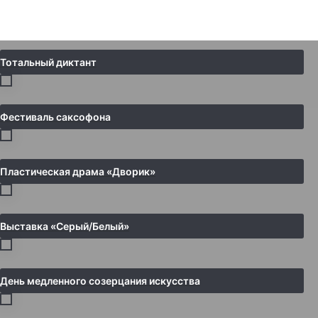
Тотальный диктант
Фестиваль саксофона
Пластическая драма «Дворик»
Выставка «Серый/Белый»
День медленного созерцания искусства