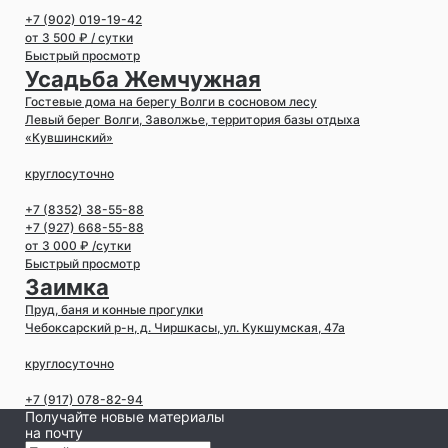
+7 (902) 019-19-42
от 3 500 ₽ / сутки
Быстрый просмотр
Усадьба Жемчужная
Гостевые дома на берегу Волги в сосновом лесу
Левый берег Волги, Заволжье, территория базы отдыха
«Кувшинский»
круглосуточно
+7 (8352) 38-55-88
+7 (927) 668-55-88
от 3 000 ₽ /сутки
Быстрый просмотр
Заимка
Пруд, баня и конные прогулки
Чебоксарский р-н, д. Чиршкасы, ул. Кукшумская, 47а
круглосуточно
+7 (917) 078-82-94
Получайте новые материалы
на почту