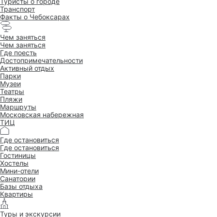
Туристы о городе
Транспорт
Факты о Чебоксарах
Чем заняться
Чем заняться
Где поесть
Достопримеча­тельности
Активный отдых
Парки
Музеи
Театры
Пляжи
Маршруты
Московская набережная
ТИЦ
Где остановиться
Где остановиться
Гостиницы
Хостелы
Мини-отели
Санатории
Базы отдыха
Квартиры
Туры и экскурсии