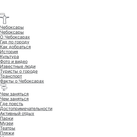
Чебоксары
Чебоксары
O Чебоксарах
Гид по городу
Как добраться
История
Культура
Фото и видео
Известные люди
Туристы о городе
Транспорт
Факты о Чебоксарах
Чем заняться
Чем заняться
Где поесть
Достопримеча­тельности
Активный отдых
Парки
Музеи
Театры
Пляжи