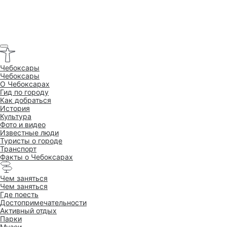
Чебоксары
Чебоксары
O Чебоксарах
Гид по городу
Как добраться
История
Культура
Фото и видео
Известные люди
Туристы о городе
Транспорт
Факты о Чебоксарах
Чем заняться
Чем заняться
Где поесть
Достопримеча­тельности
Активный отдых
Парки
Музеи