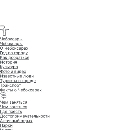
Чебоксары
Чебоксары
O Чебоксарах
Гид по городу
Как добраться
История
Культура
Фото и видео
Известные люди
Туристы о городе
Транспорт
Факты о Чебоксарах
Чем заняться
Чем заняться
Где поесть
Достопримеча­тельности
Активный отдых
Парки
Музеи