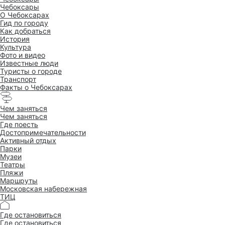
Чебоксары
O Чебоксарах
Гид по городу
Как добраться
История
Культура
Фото и видео
Известные люди
Туристы о городе
Транспорт
Факты о Чебоксарах
Чем заняться
Чем заняться
Где поесть
Достопримеча­тельности
Активный отдых
Парки
Музеи
Театры
Пляжи
Маршруты
Московская набережная
ТИЦ
Где остановиться
Где остановиться