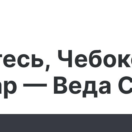
есь, Чебо
р — Веда 