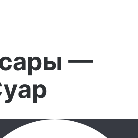
ксары —
Суар