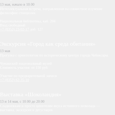
13 мая, начало в 10.00
Интеллектуальная встреча, направленная на совместное изучение
философии стоицизма.
Национальная библиотека, каб. 204
Вход свободный
+7 (8352) 23-02-17
доб. 127
Экскурсия «Город как среда обитания»
13 мая
Прогулка с орнитологом по историческому центру города Чебоксары.
Чувашский национальный музей
Стоимость участия: от 150 руб.
Участие по предварительной записи
+7 (8352) 62-35-10
Выставка «Шоколандия»
13 и 14 мая, с 10.00 до 20.00
Сладкоежкам и просто ценителям вкуса истинного шоколада —
выставка, экскурсия и дегустация.