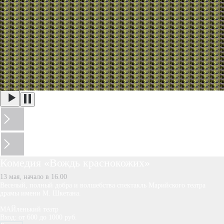
Комедия «Вождь краснокожих»
13 мая, начало в 16.00
Веселый, полный добра и волшебства спектакль Марийского театра
драмы имени М. Шкетана.
МАЙленький театр
Вход: от 600 до 1000 руб.