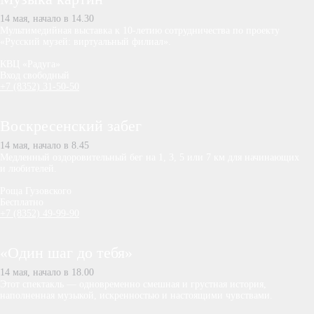
14 мая, начало в 14.30
Мультимедийная выставка к 10-летию сотрудничества по проекту
«Русский музей: виртуальный филиал».
КВЦ «Радуга»
Вход свободный
+7 (8352) 31-50-50
Воскресенский зaбег
14 мая, начало в 8.45
Медленный оздоровительный бег на 1, 3, 5 или 7 км для начинающих
и любителей.
Роща Гузовского
Бесплатно
+7 (8352) 49-99-90
«Один шаг до тебя»
14 мая, начало в 18.00
Этот спектакль — одновременно смешная и грустная история,
наполненная музыкой, искренностью и настоящими чувствами.