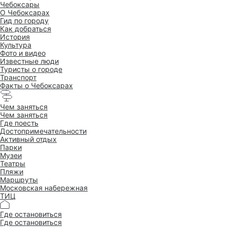
Чебоксары
O Чебоксарах
Гид по городу
Как добраться
История
Культура
Фото и видео
Известные люди
Туристы о городе
Транспорт
Факты о Чебоксарах
Чем заняться
Чем заняться
Где поесть
Достопримеча­тельности
Активный отдых
Парки
Музеи
Театры
Пляжи
Маршруты
Московская набережная
ТИЦ
Где остановиться
Где остановиться