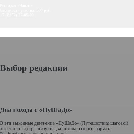
Ресторан «Чапай»
Стоимость участия: 300 руб.
+7 (8352) 37-09-09
Выбор редакции
Два похода с «ПуШаДо»
В эти выходные движение «ПуШаДо» (Путешествия шаговой
доступности) организуют два похода разного формата.
Выбирайте тот, что вам по душе.