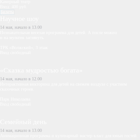
Камерный театр
Вход: 400 руб.
Билеты
Научное шоу
14 мая, начало в 13.00
Познавательная веселая программа для детей. А после можно
и на мультик заглянуть.
ТРК «Волжский», 3 этаж
Вход свободный
«Сказка мудростью богата»
14 мая, начало в 12.00
Интерактивная викторина для детей на свежем воздухе с участием
сказочных героев.
Парк Николаева
Вход свободный
Семейный день
14 мая, начало в 13.00
Анимационная программа и кулинарный мастер-класс для юных гостей.