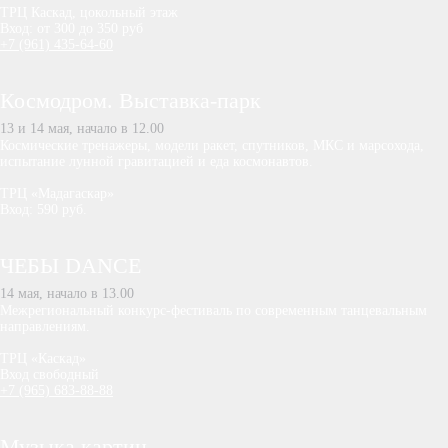
ТРЦ Каскад, цокольный этаж
Вход: от 300 до 350 руб
+7 (961) 435-64-60
Космодром. Выставка-парк
13 и 14 мая, начало в 12.00
Космические тренажеры, модели ракет, спутников, МКС и марсохода,
испытание лунной гравитацией и еда космонавтов.
ТРЦ «Мадагаскар»
Вход: 590 руб.
ЧЕБЫ DANCE
14 мая, начало в 13.00
Межрегиональный конкурс-фестиваль по современным танцевальным
направлениям.
ТРЦ «Каскад»
Вход свободный
+7 (965) 683-88-88
Музыка картин