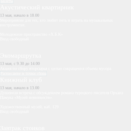
Билеты
Акустический квартирник
13 мая, начало в 18.00
Мероприятие для тех, кто любит петь и играть на музыкальных
инструментах.
Молодежное пространство «Х.Б.К»
Вход свободный
Экомаршрутка
13 мая, с 9.30 до 14.00
Акция по сбору вторсырья с целью сокращения объема мусора.
Расписание и точки сбора
Книжный клуб
13 мая, начало в 13.00
Душевная встреча с обсуждением романа турецкого писателя Орхана
Памука «Музей невинности».
Художественный музей, каб. 129
Вход свободный
Завтрак стоиков