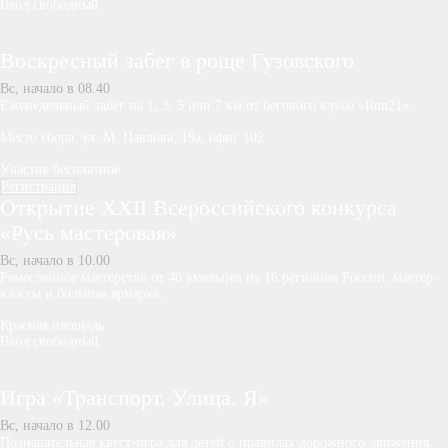
Вход свободный
Воскресный забег в роще Гузовского
Вс, начало в 08.40
Еженедельный забег на 1, 3, 5 или 7 км от бегового клуба «Run21».
Место сбора: ул. М. Павлова, 19а, офис 102
Участие бесплатное
Регистрация
Открытие XXII Всероссийского конкурса
«Русь мастеровая»
Вс, начало в 10.00
Ремесленное мастерство от 40 умельцев из 16 регионов России, мастер-
классы и большая ярмарка.
Красная площадь
Вход свободный
Игра «Транспорт. Улица. Я»
Вс, начало в 12.00
Познавательная квест-игра для детей о правилах дорожного движения.