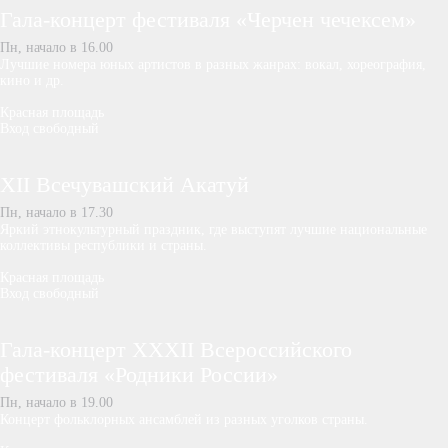
Гала-концерт фестиваля «Черчен чечексем»
Пн, начало в 16.00
Лучшие номера юных артистов в разных жанрах: вокал, хореография,
кино и др.
Красная площадь
Вход свободный
XII Всечувашский Акатуй
Пн, начало в 17.30
Яркий этнокультурный праздник, где выступят лучшие национальные
коллективы республики и страны.
Красная площадь
Вход свободный
Гала-концерт XXXII Всероссийского
фестиваля «Родники России»
Пн, начало в 19.00
Концерт фольклорных ансамблей из разных уголков страны.