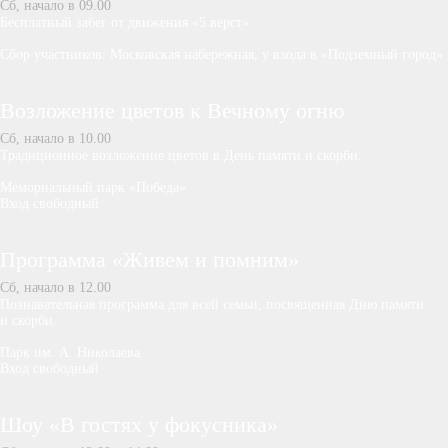
Сб, начало в 09.00
Бесплатный забег от движения «5 верст».
Сбор участников: Московская набережная, у входа в «Подземный город»
Возложение цветов к Вечному огню
Сб, начало в 10.00
Традиционное возложение цветов в День памяти и скорби.
Мемориальный парк «Победа»
Вход свободный
Программа «Живем и помним»
Сб, начало в 12.00
Познавательная программа для всей семьи, посвященная Дню памяти
и скорби.
Парк им. А. Николаева
Вход свободный
Шоу «В гостях у фокусника»