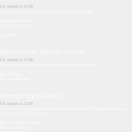
Сб, начало в 21.00
Зажигательная программа от диджея из Ульяновска.
Gazirovka Hit Place
Вход свободный*
*до 22.00
Выступление группы «Тулуз»
Сб, начало в 21.00
Лиричный вокал в сопровождении гитары и тромбона.
Бар «Тотем»
Вход свободный
Концерт группы HI-FI
Сб, начало в 22.00
Солисты группы исполнят известные всем хиты: «Седьмой лепесток»,
«А мы любили» и другие.
Ресто-клуб River Room
Вход: от 1 000 руб.