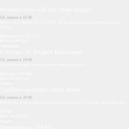
Ролевая игра «50 лет тому назад»
Сб, начало в 16.00
Игра с атмосферой 70-х в СССР: КГБ, шпионаж и романтика эпохи
застоя.
Пространство «Х.Б.К.»
Вход: от 800 руб.
Записаться
Стендап от Андрея Васильева
Сб, начало в 19.00
Сольный концерт чебоксарского стендап-артиста.
Наш Stand UP Hall
Вход: от 500 руб.
Билеты
Трибьют-концерт «Цой Жив»
Сб, начало в 20.00
Кавер-шоу в честь дня рождения Виктора Цоя от группы «КиноВерсия».
SK Bar
Вход: от 600 руб.
Билеты
Вечеринка с DJ SC