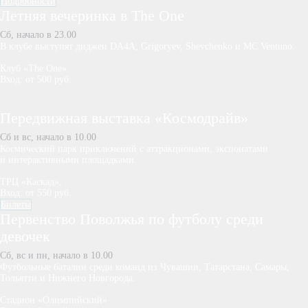
Подробности
Летняя вечеринка в The One
Сб, начало в 23.00
В клубе выступят диджеи DA4A, Grigoryev, Shevchenko и MC Ventuno.
Клуб «The One»
Вход: от 500 руб.
Передвижная выставка «Космодрайв»
Сб и вс, начало в 10.00
Космический парк приключений с аттракционами, экспонатами
и интерактивными площадками.
ТРЦ «Каскад»,
Вход: от 550 руб.
Билеты
Первенство Поволжья по футболу среди
девочек
Сб, вс и пн, начало в 10.00
Футбольные баталии среди команд из Чувашии, Татарстана, Самары,
Тольятти и Нижнего Новгорода.
Стадион «Олимпийский»