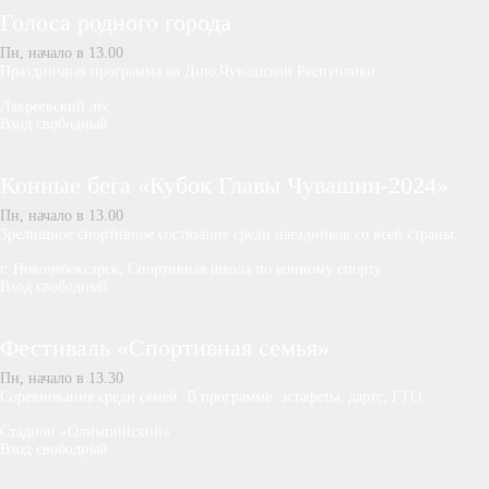
Голоса родного города
Пн, начало в 13.00
Праздничная программа ко Дню Чувашской Республики.
Лакреевский лес
Вход свободный
Конные бега «Кубок Главы Чувашии-2024»
Пн, начало в 13.00
Зрелищное спортивное состязание среди наездников со всей страны.
г. Новочебоксарск, Спортивная школа по конному спорту
Вход свободный
Фестиваль «Спортивная семья»
Пн, начало в 13.30
Соревнования среди семей. В программе: эстафеты, дартс, ГТО.
Стадион «Олимпийский»
Вход свободный