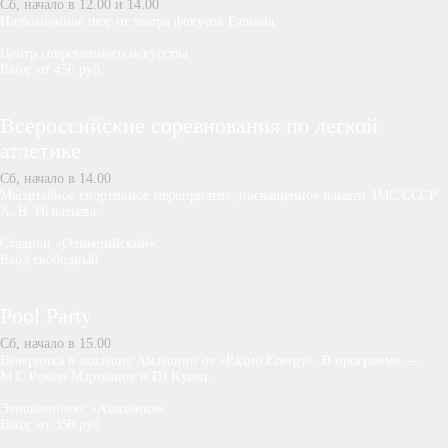
Сб, начало в 12.00 и 14.00
Иллюзионное шоу от театра фокусов Fantasta.
Центр современного искусства
Вход: от 450 руб.
Всероссийские соревнования по легкой
атлетике
Сб, начало в 14.00
Масштабное спортивное мероприятие, посвященное памяти ЗМС СССР
А. В. Игнатьева.
Стадион «Олимпийский»
Вход свободный
Pool Party
Сб, начало в 15.00
Вечеринка в аквазоне Амазонии от «Радио Energy». В программе —
М С Роман Мартьянов и DJ Kyron.
Этнокомплекс «Амазония»
Вход: от 350 руб.