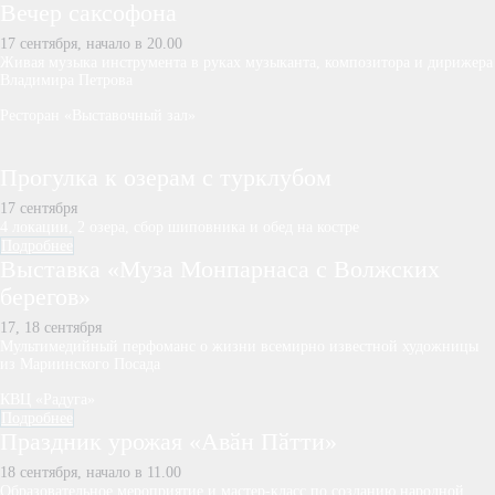
Вечер саксофона
17 сентября, начало в 20.00
Живая музыка инструмента в руках музыканта, композитора и дирижера
Владимира Петрова
Ресторан «Выставочный зал»
Прогулка к озерам с турклубом
17 сентября
4 локации, 2 озера, сбор шиповника и обед на костре
Подробнее
Выставка «Муза Монпарнаса с Волжских
берегов»
17, 18 сентября
Мультимедийный перфоманс о жизни всемирно известной художницы
из Мариинского Посада
КВЦ «Радуга»
Подробнее
Праздник урожая «Авӑн Пӑтти»
18 сентября, начало в 11.00
Образовательное мероприятие и мастер-класс по созданию народной