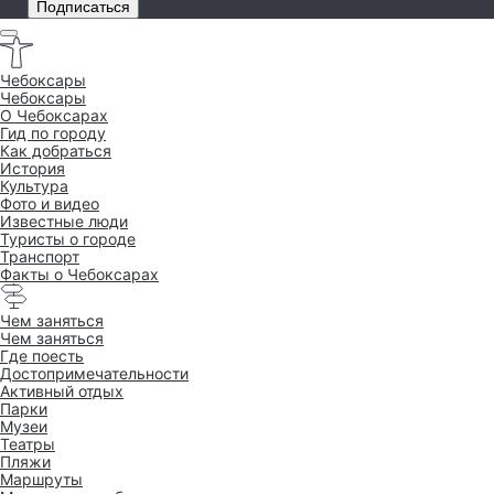
Подписаться
Чебоксары
Чебоксары
O Чебоксарах
Гид по городу
Как добраться
История
Культура
Фото и видео
Известные люди
Туристы о городе
Транспорт
Факты о Чебоксарах
Чем заняться
Чем заняться
Где поесть
Достопримеча­тельности
Активный отдых
Парки
Музеи
Театры
Пляжи
Маршруты