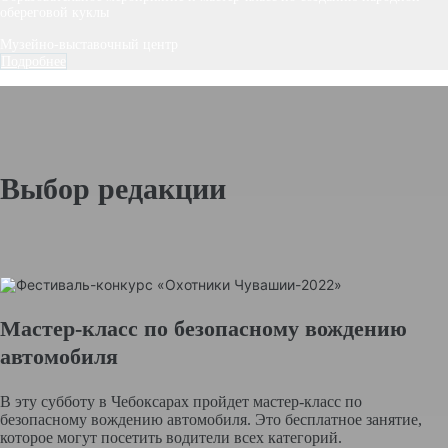
обереговой куклы
Музейно-выставочный центр
Подробнее
Выбор редакции
Мастер-класс по безопасному вождению
автомобиля
В эту субботу в Чебоксарах пройдет мастер-класс по
безопасному вождению автомобиля. Это бесплатное занятие,
которое могут посетить водители всех категорий.