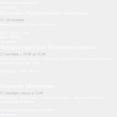
Московская набережная
Подробнее
Выставка терра­риумных животных
17, 18 сентября
Живые рептилии, пауки и бабочки
Мега Молл, 2 этаж
Вход: 300 руб.
Подробнее
Ярмарка-пристрой бездомных щенков
17 сентября, с 10.00 до 16.00
Сбор продуктов, лекарств, амуниции для приюта, выставка бездомных
щенков и взрослых собак
Площадка у Мега Молла
Закрытие Мотосезона
17 сентября, начало в 13.00
Мотопробег Чебоксары — Новочебоксарск — Мариинский Посад
и вечеринка в SK bar
Площадка у гипермаркета «Лента»
Подробнее