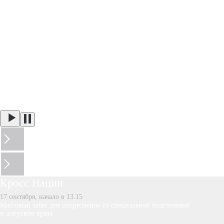
Кросс Нации
17 сентября, начало в 13.15
Массовый забег для спортсменов со специальной подготовкой
и допуском врача