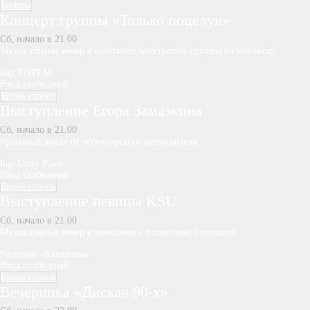
Билеты
Концерт группы «Только поцелуи»
Сб, начало в 21.00
Музыкальный вечер в компании электропоп-группы из Чебоксар.
Бар TOTEM
Вход свободный
Бронь столов
Выступление Егора Замазкина
Сб, начало в 21.00
Красивый вокал от чебоксарского исполнителя.
Бар Unity Place
Вход свободный
Бронь столов
Выступление певицы KSU
Сб, начало в 21.00
Музыкальный вечер в компании с талантливой певицей.
Ресторан «Кавказия»
Вход свободный
Бронь столов
Вечеринка «Дискач 90-х»