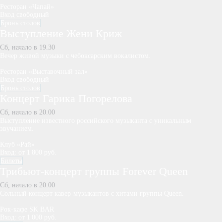
Ресторан «Чапай»
Вход свободный
Бронь столов
Выступление Жени Криж
Сб, начало в 19.30
Вечер живой музыки с чебоксарским вокалистом.
Ресторан «Выставочный зал»
Вход свободный
Бронь столов
Концерт Гарика Погорелова
Сб, начало в 20.00
Выступление известного российского музыканта с уникальным
звучанием.
Клуб «Рай»
Вход: от 1 800 руб.
Билеты
Трибьют-концерт группы Forever Queen
Сб, начало в 20.00
Сольный концерт кавер-музыкантов с хитами группы Queen.
Рок-кафе SK BAR
Вход: от 1 000 руб.