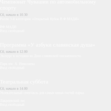
Чемпионат Чувашии по автомобильному
спорту
Сб, начало в 10.30
Ралли 3-й категории «Открытый Кубок В Ф МАДИ»
ВФ МАДИ
Вход свободный
Программа «У азбуки славянская душа»
Сб, начало в 12.00
Экскурс в историю ко Дню славянской письменности.
Парк им. А. Николаева
Вход свободный
Театральная суббота
Сб, начало в 14.00
Увлекательный спектакль для самых юных гостей парка.
Лакреевский лес
Вход свободный