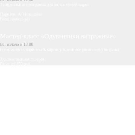
Танцевальная программа для юных гостей парка.
Парк им. А. Николаева
Вход свободный
Мастер-класс «Одуванчики витражные»
Вс, начало в 13.00
Возможность нарисовать картину в технике расписного витража.
Художественная галерея
Вход: от 350 руб.
Билеты
Музыкальный выходной
Вс, начало в 13.00
Выступления инструментальных ансамблей и музыкальных коллективов.
Лакреевский лес
Вход свободный
День пропавших детей
Вс, начало в 13.00
Интерактивное мероприятие от поискового отряда «ЛизаАлерт» для всей