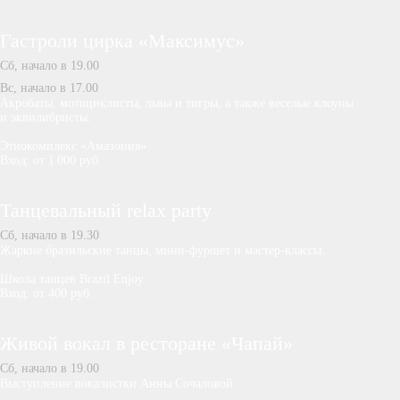
Гастроли цирка «Максимус»
Сб, начало в 19.00
Вс, начало в 17.00
Акробаты, мотоциклисты, львы и тигры, а также веселые клоуны
и эквилибристы.
Этнокомплекс «Амазония»
Вход: от 1 000 руб.
Танцевальный relax party
Сб, начало в 19.30
Жаркие бразильские танцы, мини-фуршет и мастер-классы.
Школа танцев Brazil Enjoy
Вход: от 400 руб.
Живой вокал в ресторане «Чапай»
Сб, начало в 19.00
Выступление вокалистки Анны Сочаловой.