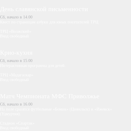
День славянской письменности
Сб, начало в 14.00
Квест по страницам азбуки для юных посетителей ТРЦ.
ТРЦ «Волжский»
Вход свободный
Крио-кухня
Сб, начало в 15.00
Интерактивная программа для детей.
ТРЦ «Мадагаскар»
Вход свободный
Матч Чемпионата МФС Приволжье
Сб, начало в 16.00
На поле сразятся футбольные «Бомик» (Цивильск) и «Ижевск»
(Удмуртия).
Стадион «Спартак»
Вход свободный