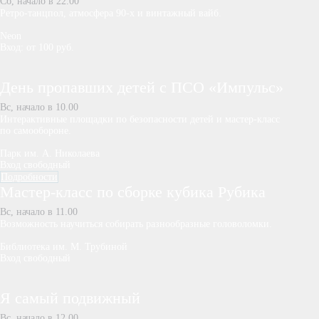
Сб, начало в 22.00
Ретро-танцпол, атмосфера 90-х и винтажный вайб.
Neon
Вход: от 100 руб.
День пропавших детей с ПСО «Импульс»
Вс, начало в 10.00
Интерактивные площадки по безопасности детей и мастер-класс
по самообороне.
Парк им. А. Николаева
Вход свободный
Подробности
Мастер-класс по сборке кубика Рубика
Вс, начало в 11.00
Возможность научиться собирать разнообразные головоломки.
Библиотека им. М. Трубиной
Вход свободный
Я самый подвижный
Вс, начало в 12.00