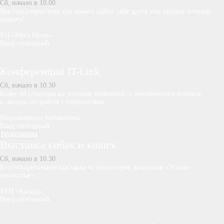
Сб, начало в 10.00
Выставка-пристрой, где можно найти себе друга или оказать помощь
приюту.
ТЦ «Мега Молл»
Вход свободный
Конференция IT-Link
Сб, начало в 10.30
Более 40 спикеров из топовых компаний, 5 тематических потоков
и лекции по работе с нейросетями.
Национальная библиотека
Вход свободный
Регистрация
Выставка собак и кошек
Сб, начало в 10.30
Благотворительная выставка от волонтеров движения «Усатые-
полосатые».
ТРЦ «Каскад»
Вход свободный