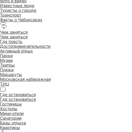
Фото и видео
Известные люди
Туристы о городе
Транспорт
Факты о Чебоксарах
Чем заняться
Чем заняться
Где поесть
Достопримеча­тельности
Активный отдых
Парки
Музеи
Театры
Пляжи
Маршруты
Московская набережная
ТИЦ
Где остановиться
Где остановиться
Гостиницы
Хостелы
Мини-отели
Санатории
Базы отдыха
Квартиры