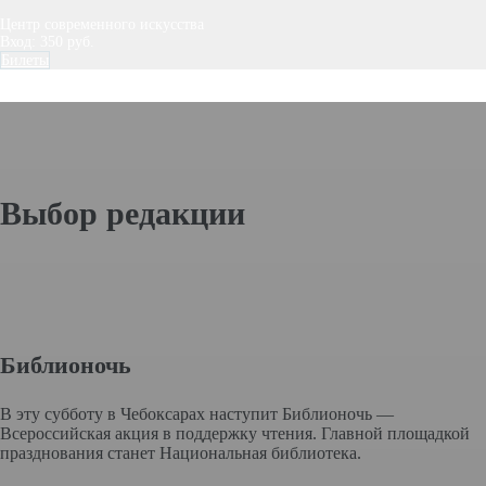
Центр современного искусства
Вход: 350 руб.
Билеты
Выбор редакции
Библионочь
В эту субботу в Чебоксарах наступит Библионочь —
Всероссийская акция в поддержку чтения. Главной площадкой
празднования станет Национальная библиотека.