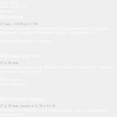
Театр кукол
Вход: от 200 руб.
Билеты
Конечная
27 мая, с 14.00 до 17.00
Выставка учеников и выпускников Школы современного искусства.
Живопись, графика, инсталляция, коллаж, фотография и др.
Образовательный центр «Анкор»
Музыка картин
27 и 28 мая
Мультимедийная выставка. Впервые в Чувашии на экранах — шедевры
коллекции Русского музея.
КВЦ «Радуга»
Вход свободный
Кукольное сердце
27 и 28 мая, начало в 11.30 и 15.30
Спектакль для семейного просмотра и мастер-класс по управлению
марионетками.