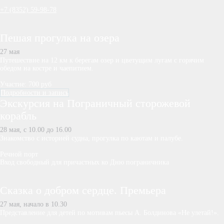
+7 (8352) 59-98-78
Пешая прогулка на озера
27 мая
Путешествие на 12 км к берегам озер и цветущим лугам с горячим
обедом на костре и чаепитием.
Участие: 700 руб
Подробности и запись
Экскурсия на Пограничный сторожевой
корабль
28 мая, с 10.00 до 16.00
Знакомство с историей судна, прогулка по каютам и палубе.
Речной порт
Вход свободный для причастных ко Дню пограничника
Сказка о добром сердце. Премьера
27 мая, начало в 10.30
Представление для детей по мотивам пьесы А. Болдинова «Не улетай!».