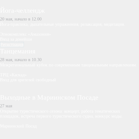
Йога-челлендж
20 мая, начало в 12.00
Йога-практика, дыхательные упражнения, релаксация, медитация.
Этнокомплекс «Амазония»
Вход за донейшн
Регистрация
Танцемания
28 мая, начало в 10.30
Межрегиональный кубок по современным танцевальным направлениям.
ТРЦ «Каскад»
Вход для зрителей свободный
Выходные в Мариинском Посаде
27 мая
Открытие туристического сезона: концерт, работа тематических
площадок, встреча первого туристического судна, конкурс моды.
Мариинский Посад