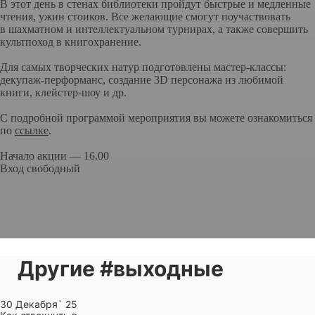
В этот день в стенах библиотеки пройдут быстрые и медленные
чтения, ужин стоиков. Все желающие смогут поучаствовать
в шахматном и интеллектуальном турнирах, а также совершить
культпоход в книгохранение.
Для самых творческих натур подготовлены мастер-классы:
декупаж-перформанс, создание 3D персонажа из любимой
книги, клейстер-шоу и др.
С подробной программой мероприятия вы можете ознакомиться
по
ссылке
.
Начало акции — 16.00
Вход свободный
Другие #выходные
30 Декабря` 25