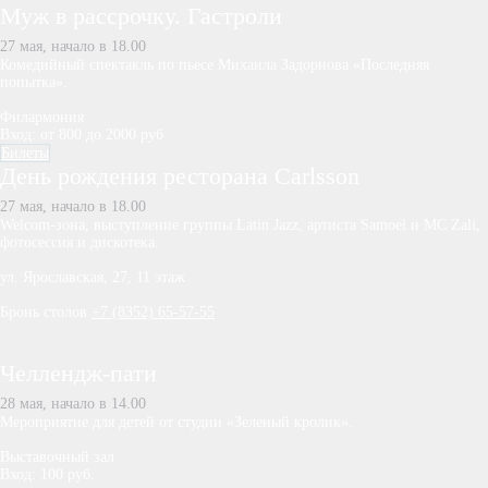
Муж в рассрочку. Гастроли
27 мая, начало в 18.00
Комедийный спектакль по пьесе Михаила Задорнова «Последняя
попытка».
Филармония
Вход: от 800 до 2000 руб
Билеты
День рождения ресторана Carlsson
27 мая, начало в 18.00
Welcom-зона, выступление группы Latin Jazz, артиста Samoel и MC Zali,
фотосессия и дискотека.
ул. Ярославская, 27, 11 этаж
Бронь столов
+7 (8352) 65-57-55
Челлендж-пати
28 мая, начало в 14.00
Мероприятие для детей от студии «Зеленый кролик».
Выставочный зал
Вход: 100 руб.