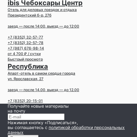
ibis Чебоксары Центр
Отель для деловых поездок и отдыха
Президентский б-р, 27б
заезд — после 14:00, выезд — до 12:00
+7 (8352) 32-57-77
+7 (8352) 32-57-78
+7 (987) 676-98-14
от 4 700 ₽ / сутки
Быстрый просмотр
Республика
Апарт-отель в самом сердце города
ул. Ярославская, 27
заезд — после 14.00, выезд — до 12.00
+7 (8352) 20-15-01
Получайте новые материалы
на почту
Нажимая кнопку «Подписаться»,
вы соглашаетесь
с
политикой обработки персональных
данных