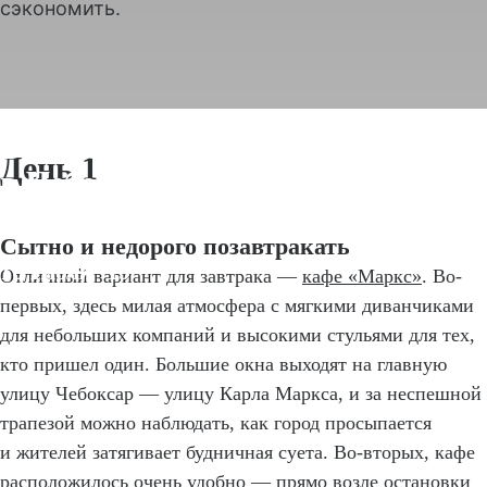
сэкономить.
Бюджетный отдых
День 1
в Чебоксарах:
идеи на 2 дня
Сытно и недорого позавтракать
16 Июля` 19
Отличный вариант для завтрака —
кафе «Маркс»
. Во-
первых, здесь милая атмосфера с мягкими диванчиками
для небольших компаний и высокими стульями для тех,
кто пришел один. Большие окна выходят на главную
улицу Чебоксар — улицу Карла Маркса, и за неспешной
трапезой можно наблюдать, как город просыпается
и жителей затягивает будничная суета. Во-вторых, кафе
расположилось очень удобно — прямо возле остановки